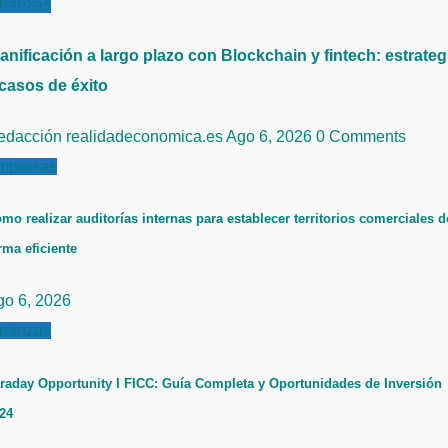
inanzas
anificación a largo plazo con Blockchain y fintech: estrateg
 casos de éxito
edacción realidadeconomica.es
Ago 6, 2026
0 Comments
mpresas
mo realizar auditorías internas para establecer territorios comerciales d
rma eficiente
go 6, 2026
inanzas
raday Opportunity I FICC: Guía Completa y Oportunidades de Inversión
24