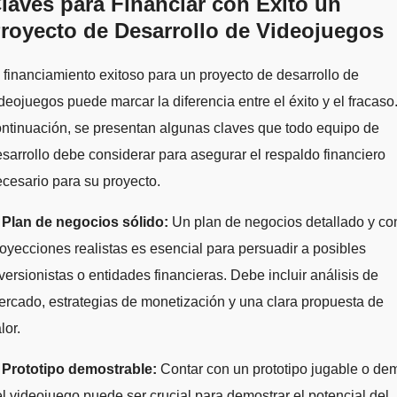
laves para Financiar con Éxito un
royecto de Desarrollo de Videojuegos
 financiamiento exitoso para un proyecto de desarrollo de
deojuegos puede marcar la diferencia entre el éxito y el fracaso
ntinuación, se presentan algunas claves que todo equipo de
sarrollo debe considerar para asegurar el respaldo financiero
cesario para su proyecto.
.
Plan de negocios sólido:
Un plan de negocios detallado y co
oyecciones realistas es esencial para persuadir a posibles
versionistas o entidades financieras. Debe incluir análisis de
rcado, estrategias de monetización y una clara propuesta de
lor.
.
Prototipo demostrable:
Contar con un prototipo jugable o de
l videojuego puede ser crucial para demostrar el potencial del