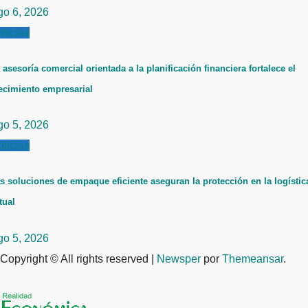
go 6, 2026
ticias
 asesoría comercial orientada a la planificación financiera fortalece el
ecimiento empresarial
go 5, 2026
ticias
s soluciones de empaque eficiente aseguran la protección en la logístic
tual
go 5, 2026
Copyright © All rights reserved
|
Newsper
por
Themeansar
.