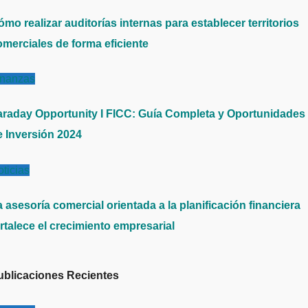
mo realizar auditorías internas para establecer territorios
omerciales de forma eficiente
inanzas
araday Opportunity I FICC: Guía Completa y Oportunidades
e Inversión 2024
ticias
 asesoría comercial orientada a la planificación financiera
rtalece el crecimiento empresarial
ublicaciones Recientes