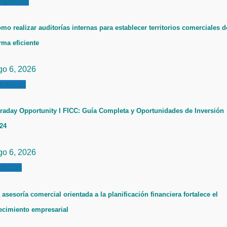
mpresas
mo realizar auditorías internas para establecer territorios comerciales d
rma eficiente
go 6, 2026
inanzas
raday Opportunity I FICC: Guía Completa y Oportunidades de Inversión
24
go 6, 2026
ticias
 asesoría comercial orientada a la planificación financiera fortalece el
ecimiento empresarial