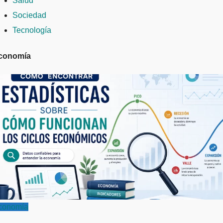
Salud
Sociedad
Tecnología
conomía
conomía