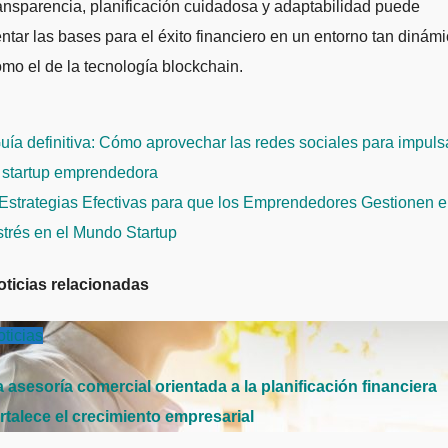
ansparencia, planificación cuidadosa y adaptabilidad puede
ntar las bases para el éxito financiero en un entorno tan dinám
mo el de la tecnología blockchain.
avegación
ía definitiva: Cómo aprovechar las redes sociales para impuls
e
u startup emprendedora
ntradas
Estrategias Efectivas para que los Emprendedores Gestionen e
strés en el Mundo Startup
oticias relacionadas
ticias
 asesoría comercial orientada a la planificación financiera
rtalece el crecimiento empresarial