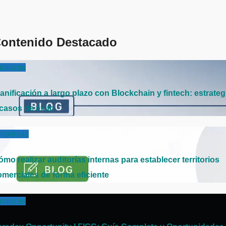
ontenido Destacado
inanzas
anificación a largo plazo con Blockchain y fintech: estrateg
 casos de éxito
mpresas
mo realizar auditorías internas para establecer territorios
omerciales de forma eficiente
inanzas