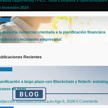
araday Opportunity I FICC: Guía Completa y Oportunidades
e Inversión 2024
ticias
 asesoría comercial orientada a la planificación financiera
rtalece el crecimiento empresarial
ublicaciones Recientes
inanzas
anificación a largo plazo con Blockchain y fintech: estrateg
 casos de éxito
edacción realidadeconomica.es
Ago 6, 2026
0 Comments