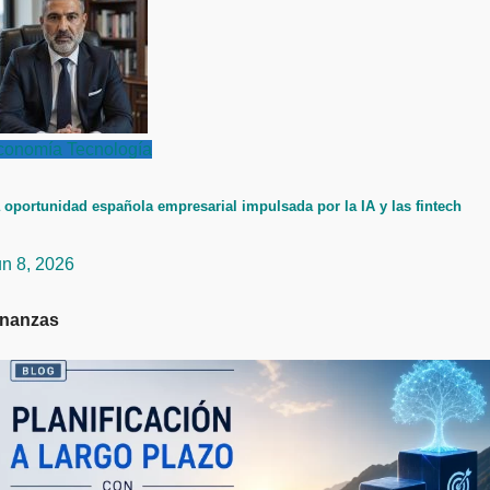
conomía
Tecnología
 oportunidad española empresarial impulsada por la IA y las fintech
un 8, 2026
inanzas