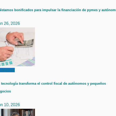
éstamos bonificados para impulsar la financiación de pymes y autóno
un 26, 2026
conomía
 tecnología transforma el control fiscal de autónomos y pequeños
gocios
un 10, 2026