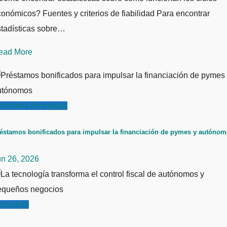
onómicos? Fuentes y criterios de fiabilidad Para encontrar
stadísticas sobre…
ead More
conomía
Empresas
éstamos bonificados para impulsar la financiación de pymes y autóno
un 26, 2026
conomía