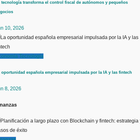
 tecnología transforma el control fiscal de autónomos y pequeños
gocios
un 10, 2026
conomía
Tecnología
 oportunidad española empresarial impulsada por la IA y las fintech
un 8, 2026
inanzas
inanzas