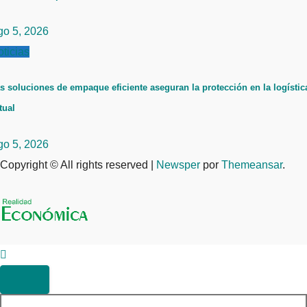
go 5, 2026
ticias
s soluciones de empaque eficiente aseguran la protección en la logístic
tual
go 5, 2026
Copyright © All rights reserved
|
Newsper
por
Themeansar
.
Buscar: