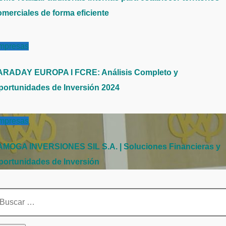
omerciales de forma eficiente
mpresas
ARADAY EUROPA I FCRE: Análisis Completo y
portunidades de Inversión 2024
mpresas
AMOGA INVERSIONES SIL S.A. | Soluciones Financieras y
portunidades de Inversión
scar: