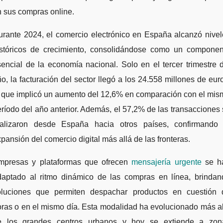
 sus compras online.
urante 2024, el comercio electrónico en España alcanzó nivel
istóricos de crecimiento, consolidándose como un componen
encial de la economía nacional. Solo en el tercer trimestre 
o, la facturación del sector llegó a los 24.558 millones de eur
o que implicó un aumento del 12,6% en comparación con el mis
ríodo del año anterior. Además, el 57,2% de las transacciones
ealizaron desde España hacia otros países, confirmando 
pansión del comercio digital más allá de las fronteras.
mpresas y plataformas que ofrecen
mensajería urgente
se h
daptado al ritmo dinámico de las compras en línea, brindan
oluciones que permiten despachar productos en cuestión 
ras o en el mismo día. Esta modalidad ha evolucionado más a
e los grandes centros urbanos y hoy se extiende a zon