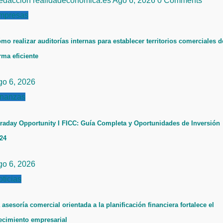
edacción realidadeconomica.es
Ago 6, 2026
0 Comments
mpresas
mo realizar auditorías internas para establecer territorios comerciales d
rma eficiente
go 6, 2026
inanzas
raday Opportunity I FICC: Guía Completa y Oportunidades de Inversión
24
go 6, 2026
ticias
 asesoría comercial orientada a la planificación financiera fortalece el
ecimiento empresarial