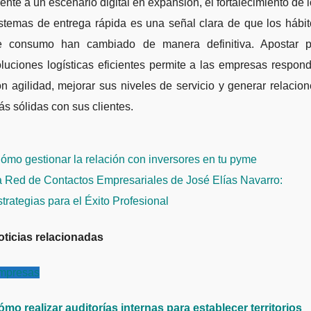
ente a un escenario digital en expansión, el fortalecimiento de 
stemas de entrega rápida es una señal clara de que los hábi
e consumo han cambiado de manera definitiva. Apostar p
luciones logísticas eficientes permite a las empresas respon
n agilidad, mejorar sus niveles de servicio y generar relacio
s sólidas con sus clientes.
avegación
mo gestionar la relación con inversores en tu pyme
e
a Red de Contactos Empresariales de José Elías Navarro:
ntradas
trategias para el Éxito Profesional
oticias relacionadas
mpresas
mo realizar auditorías internas para establecer territorios