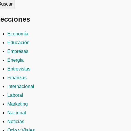
ecciones
Economía
Educación
Empresas
Energía
Entrevistas
Finanzas
Internacional
Laboral
Marketing
Nacional
Noticias
Ocio y Viajes