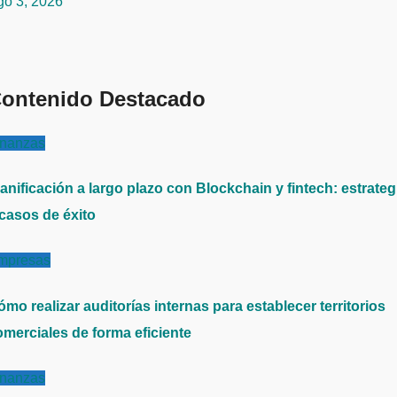
go 3, 2026
ontenido Destacado
inanzas
anificación a largo plazo con Blockchain y fintech: estrateg
 casos de éxito
mpresas
mo realizar auditorías internas para establecer territorios
omerciales de forma eficiente
inanzas