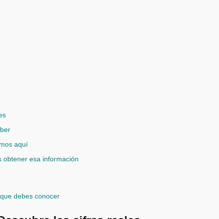
es
aber
amos aquí
 obtener esa información
e que debes conocer