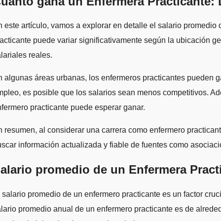
uánto gana un Enfermera Practicante: D
 este artículo, vamos a explorar en detalle el salario promedio
acticante puede variar significativamente según la ubicación geo
lariales reales.
 algunas áreas urbanas, los enfermeros practicantes pueden ga
pleo, es posible que los salarios sean menos competitivos. Ade
fermero practicante puede esperar ganar.
 resumen, al considerar una carrera como enfermero practicante
scar información actualizada y fiable de fuentes como asocia
alario promedio de un Enfermera Pract
 salario promedio de un enfermero practicante es un factor cruc
lario promedio anual de un enfermero practicante es de alreded