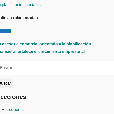
e
 planificación socialista
ntradas
oticias relacionadas
ticias
 asesoría comercial orientada a la planificación
nanciera fortalece el crecimiento empresarial
scar:
ecciones
Economía