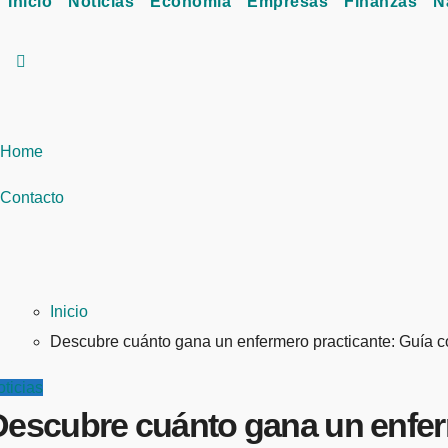
Inicio
Noticias
Economía
Empresas
Finanzas
N
Home
Contacto
Inicio
Descubre cuánto gana un enfermero practicante: Guía co
ticias
Descubre cuánto gana un enferm