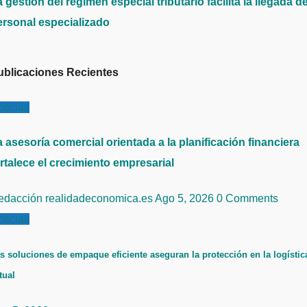
 gestión del régimen especial tributario facilita la llegada d
ersonal especializado
ublicaciones Recientes
ticias
 asesoría comercial orientada a la planificación financiera
rtalece el crecimiento empresarial
edacción realidadeconomica.es
Ago 5, 2026
0 Comments
ticias
s soluciones de empaque eficiente aseguran la protección en la logístic
tual