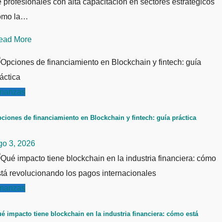
 profesionales con alta capacitación en sectores estratégicos
omo la…
ead More
inanzas
ciones de financiamiento en Blockchain y fintech: guía práctica
go 3, 2026
inanzas
é impacto tiene blockchain en la industria financiera: cómo está