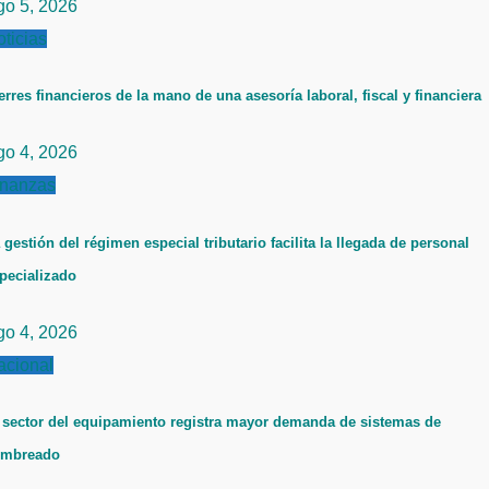
go 5, 2026
ticias
erres financieros de la mano de una asesoría laboral, fiscal y financiera
go 4, 2026
inanzas
 gestión del régimen especial tributario facilita la llegada de personal
pecializado
go 4, 2026
acional
 sector del equipamiento registra mayor demanda de sistemas de
ombreado