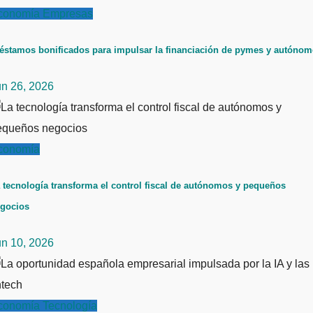
conomía
Empresas
éstamos bonificados para impulsar la financiación de pymes y autóno
un 26, 2026
conomía
 tecnología transforma el control fiscal de autónomos y pequeños
gocios
un 10, 2026
conomía
Tecnología