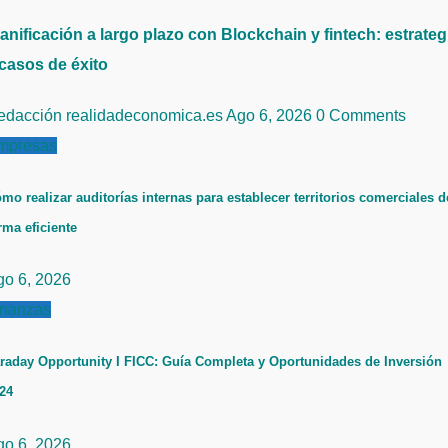
anificación a largo plazo con Blockchain y fintech: estrateg
 casos de éxito
edacción realidadeconomica.es
Ago 6, 2026
0 Comments
mpresas
mo realizar auditorías internas para establecer territorios comerciales d
rma eficiente
go 6, 2026
inanzas
raday Opportunity I FICC: Guía Completa y Oportunidades de Inversión
24
go 6, 2026