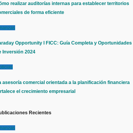
mo realizar auditorías internas para establecer territorios
omerciales de forma eficiente
inanzas
araday Opportunity I FICC: Guía Completa y Oportunidades
e Inversión 2024
ticias
 asesoría comercial orientada a la planificación financiera
rtalece el crecimiento empresarial
ublicaciones Recientes
inanzas