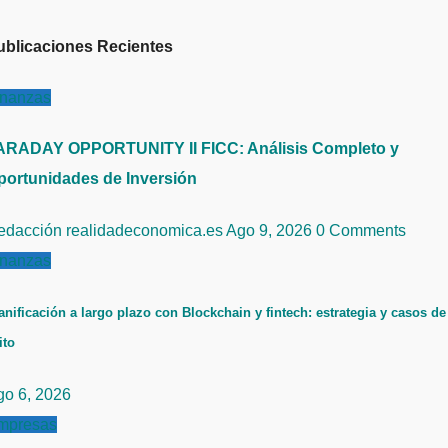
ublicaciones Recientes
inanzas
ARADAY OPPORTUNITY II FICC: Análisis Completo y
portunidades de Inversión
edacción realidadeconomica.es
Ago 9, 2026
0 Comments
inanzas
anificación a largo plazo con Blockchain y fintech: estrategia y casos de
ito
go 6, 2026
mpresas