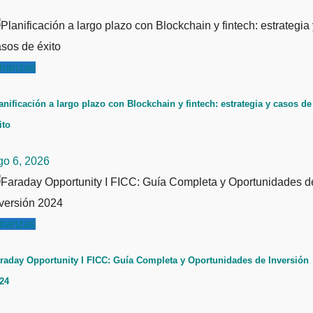
inanzas
anificación a largo plazo con Blockchain y fintech: estrategia y casos de
ito
go 6, 2026
inanzas
raday Opportunity I FICC: Guía Completa y Oportunidades de Inversión
24