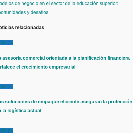
e
delos de negocio en el sector de la educación superior:
ntradas
portunidades y desafíos
oticias relacionadas
ticias
 asesoría comercial orientada a la planificación financiera
rtalece el crecimiento empresarial
ticias
as soluciones de empaque eficiente aseguran la protección
 la logística actual
ticias