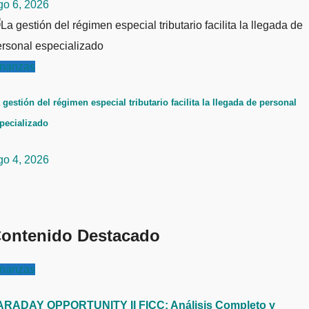
go 6, 2026
inanzas
 gestión del régimen especial tributario facilita la llegada de personal
pecializado
go 4, 2026
ontenido Destacado
inanzas
ARADAY OPPORTUNITY II FICC: Análisis Completo y