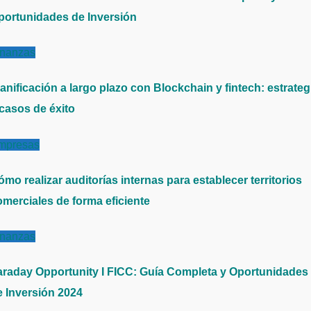
portunidades de Inversión
inanzas
anificación a largo plazo con Blockchain y fintech: estrateg
 casos de éxito
mpresas
mo realizar auditorías internas para establecer territorios
omerciales de forma eficiente
inanzas
araday Opportunity I FICC: Guía Completa y Oportunidades
e Inversión 2024