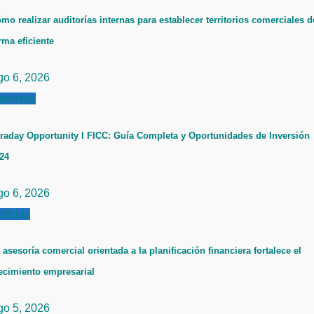
mo realizar auditorías internas para establecer territorios comerciales d
rma eficiente
go 6, 2026
inanzas
raday Opportunity I FICC: Guía Completa y Oportunidades de Inversión
24
go 6, 2026
ticias
 asesoría comercial orientada a la planificación financiera fortalece el
ecimiento empresarial
go 5, 2026