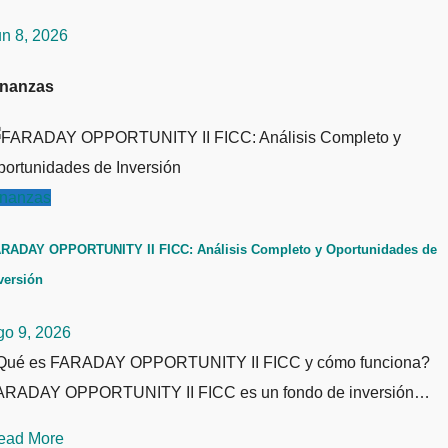
un 8, 2026
inanzas
inanzas
RADAY OPPORTUNITY II FICC: Análisis Completo y Oportunidades de
versión
go 9, 2026
Qué es FARADAY OPPORTUNITY II FICC y cómo funciona?
ARADAY OPPORTUNITY II FICC es un fondo de inversión…
ead More