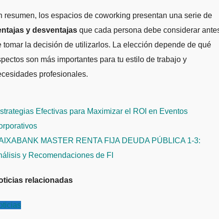
 resumen, los espacios de coworking presentan una serie de
entajas y desventajas
que cada persona debe considerar ante
 tomar la decisión de utilizarlos. La elección depende de qué
pectos son más importantes para tu estilo de trabajo y
cesidades profesionales.
avegación
trategias Efectivas para Maximizar el ROI en Eventos
e
orporativos
ntradas
AIXABANK MASTER RENTA FIJA DEUDA PÚBLICA 1-3:
nálisis y Recomendaciones de FI
oticias relacionadas
ticias