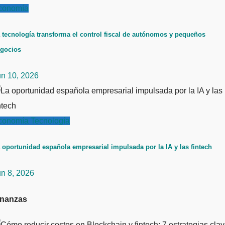
conomía
 tecnología transforma el control fiscal de autónomos y pequeños
gocios
un 10, 2026
conomía
Tecnología
 oportunidad española empresarial impulsada por la IA y las fintech
un 8, 2026
inanzas