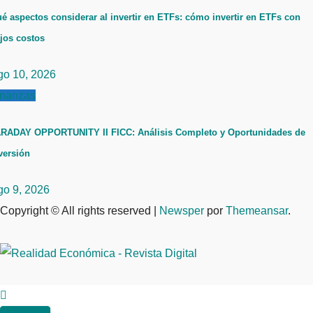
é aspectos considerar al invertir en ETFs: cómo invertir en ETFs con
jos costos
go 10, 2026
inanzas
RADAY OPPORTUNITY II FICC: Análisis Completo y Oportunidades de
versión
go 9, 2026
Copyright © All rights reserved
|
Newsper
por
Themeansar
.