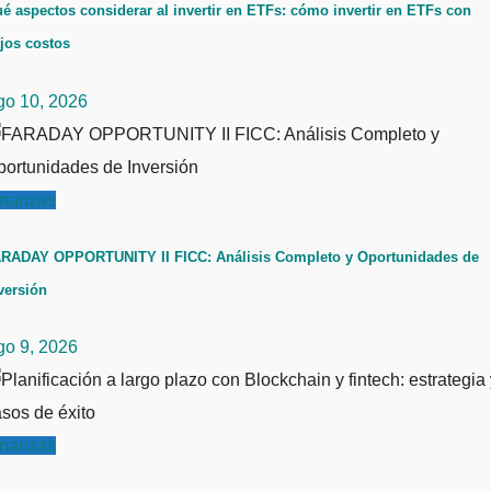
é aspectos considerar al invertir en ETFs: cómo invertir en ETFs con
jos costos
go 10, 2026
inanzas
RADAY OPPORTUNITY II FICC: Análisis Completo y Oportunidades de
versión
go 9, 2026
inanzas