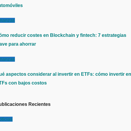
utomóviles
inanzas
ómo reducir costes en Blockchain y fintech: 7 estrategias
lave para ahorrar
inanzas
ué aspectos considerar al invertir en ETFs: cómo invertir e
TFs con bajos costos
ublicaciones Recientes
ticias