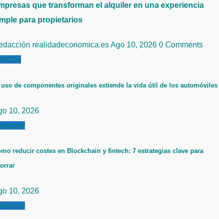
mpresas que transforman el alquiler en una experiencia
imple para propietarios
edacción realidadeconomica.es
Ago 10, 2026
0 Comments
ticias
 uso de componentes originales extiende la vida útil de los automóviles
go 10, 2026
inanzas
mo reducir costes en Blockchain y fintech: 7 estrategias clave para
orrar
go 10, 2026
inanzas