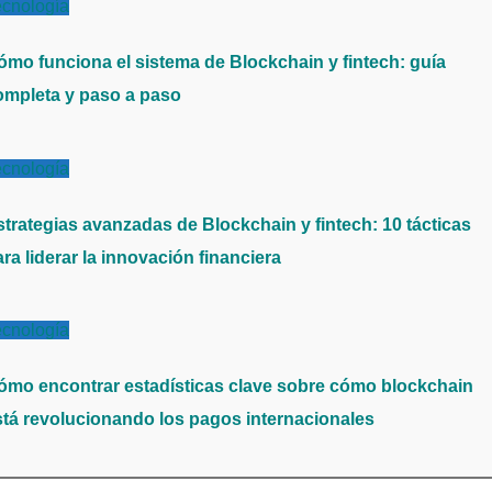
ecnología
ómo funciona el sistema de Blockchain y fintech: guía
ompleta y paso a paso
ecnología
strategias avanzadas de Blockchain y fintech: 10 tácticas
ra liderar la innovación financiera
ecnología
ómo encontrar estadísticas clave sobre cómo blockchain
stá revolucionando los pagos internacionales
scar: