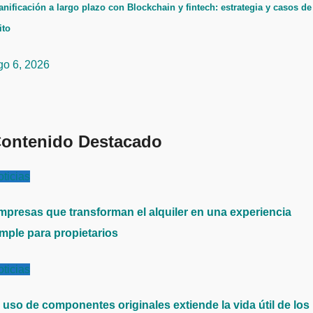
anificación a largo plazo con Blockchain y fintech: estrategia y casos de
ito
go 6, 2026
ontenido Destacado
ticias
mpresas que transforman el alquiler en una experiencia
imple para propietarios
ticias
l uso de componentes originales extiende la vida útil de los