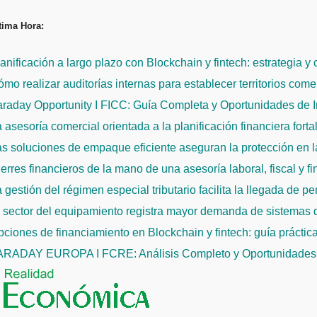
Saltar
tima Hora:
al
contenido
anificación a largo plazo con Blockchain y fintech: estrategia y
mo realizar auditorías internas para establecer territorios come
raday Opportunity I FICC: Guía Completa y Oportunidades de 
 asesoría comercial orientada a la planificación financiera fort
s soluciones de empaque eficiente aseguran la protección en la
erres financieros de la mano de una asesoría laboral, fiscal y f
 gestión del régimen especial tributario facilita la llegada de p
l sector del equipamiento registra mayor demanda de sistemas
ciones de financiamiento en Blockchain y fintech: guía práctic
ARADAY EUROPA I FCRE: Análisis Completo y Oportunidades 