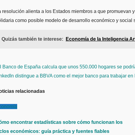
 resolución alienta a los Estados miembros a que promuevan y a
lidaria como posible modelo de desarrollo económico y social so
Quizás también te interese:
Economía de la Inteligencia Art
avegación
 Banco de España calcula que unos 550.000 hogares se podría
e
inkedIn distingue a BBVA como el mejor banco para trabajar e
ntradas
oticias relacionadas
conomía
ómo encontrar estadísticas sobre cómo funcionan los
iclos económicos: guía práctica y fuentes fiables