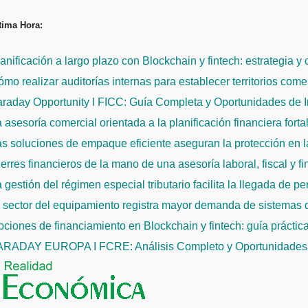
Saltar
tima Hora:
al
contenido
anificación a largo plazo con Blockchain y fintech: estrategia y
mo realizar auditorías internas para establecer territorios come
raday Opportunity I FICC: Guía Completa y Oportunidades de 
 asesoría comercial orientada a la planificación financiera fort
s soluciones de empaque eficiente aseguran la protección en la
erres financieros de la mano de una asesoría laboral, fiscal y f
 gestión del régimen especial tributario facilita la llegada de p
l sector del equipamiento registra mayor demanda de sistemas
ciones de financiamiento en Blockchain y fintech: guía práctic
ARADAY EUROPA I FCRE: Análisis Completo y Oportunidades 