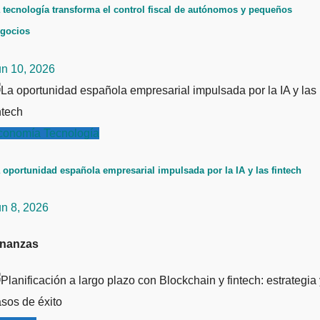
 tecnología transforma el control fiscal de autónomos y pequeños
gocios
un 10, 2026
conomía
Tecnología
 oportunidad española empresarial impulsada por la IA y las fintech
un 8, 2026
inanzas