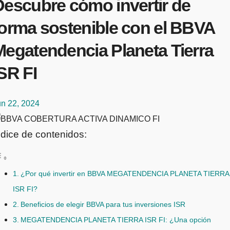
Descubre cómo invertir de
forma sostenible con el BBVA
Megatendencia Planeta Tierra
SR FI
un 22, 2024
ndice de contenidos:
¿Por qué invertir en BBVA MEGATENDENCIA PLANETA TIERRA
ISR FI?
Beneficios de elegir BBVA para tus inversiones ISR
MEGATENDENCIA PLANETA TIERRA ISR FI: ¿Una opción