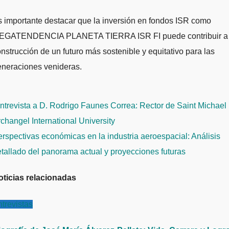
 importante destacar que la inversión en fondos ISR como
EGATENDENCIA PLANETA TIERRA ISR FI puede contribuir a 
nstrucción de un futuro más sostenible y equitativo para las
eneraciones venideras.
avegación
trevista a D. Rodrigo Faunes Correa: Rector de Saint Michael
e
changel International University
ntradas
rspectivas económicas en la industria aeroespacial: Análisis
tallado del panorama actual y proyecciones futuras
oticias relacionadas
trevistas