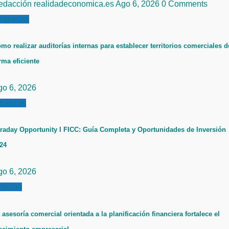
edacción realidadeconomica.es
Ago 6, 2026
0 Comments
mpresas
mo realizar auditorías internas para establecer territorios comerciales d
rma eficiente
go 6, 2026
inanzas
raday Opportunity I FICC: Guía Completa y Oportunidades de Inversión
24
go 6, 2026
ticias
 asesoría comercial orientada a la planificación financiera fortalece el