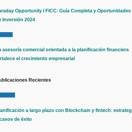
araday Opportunity I FICC: Guía Completa y Oportunidades
e Inversión 2024
ticias
 asesoría comercial orientada a la planificación financiera
rtalece el crecimiento empresarial
ublicaciones Recientes
inanzas
anificación a largo plazo con Blockchain y fintech: estrateg
 casos de éxito