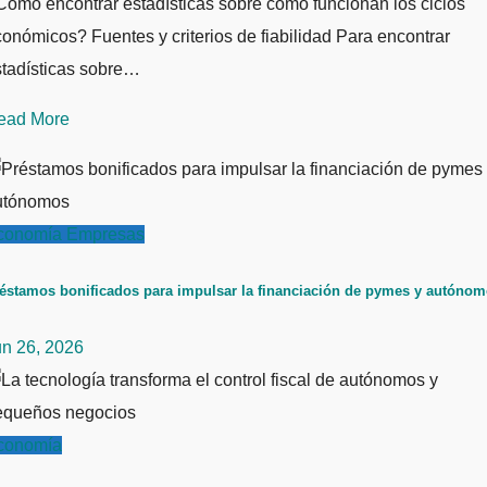
ómo encontrar estadísticas sobre cómo funcionan los ciclos
onómicos? Fuentes y criterios de fiabilidad Para encontrar
stadísticas sobre…
ead More
conomía
Empresas
éstamos bonificados para impulsar la financiación de pymes y autóno
un 26, 2026
conomía