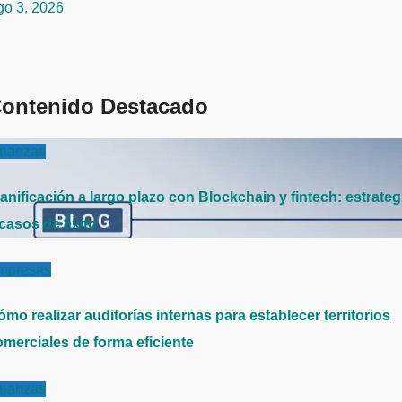
go 3, 2026
ontenido Destacado
inanzas
anificación a largo plazo con Blockchain y fintech: estrateg
 casos de éxito
mpresas
mo realizar auditorías internas para establecer territorios
omerciales de forma eficiente
inanzas