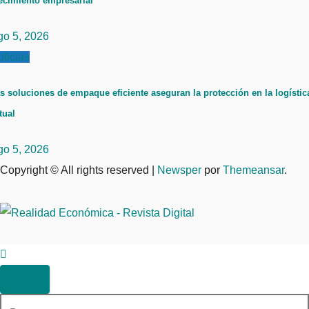
ecimiento empresarial
go 5, 2026
ticias
s soluciones de empaque eficiente aseguran la protección en la logístic
tual
go 5, 2026
Copyright © All rights reserved
|
Newsper
por
Themeansar
.
Buscar: