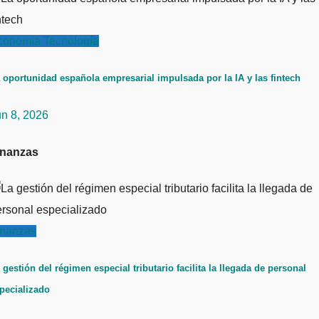
conomía
Tecnología
 oportunidad española empresarial impulsada por la IA y las fintech
un 8, 2026
inanzas
inanzas
 gestión del régimen especial tributario facilita la llegada de personal
pecializado