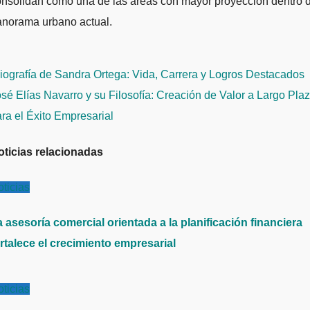
nsolidan como una de las áreas con mayor proyección dentro 
anorama urbano actual.
avegación
ografía de Sandra Ortega: Vida, Carrera y Logros Destacados
e
sé Elías Navarro y su Filosofía: Creación de Valor a Largo Pla
ntradas
ra el Éxito Empresarial
oticias relacionadas
ticias
 asesoría comercial orientada a la planificación financiera
rtalece el crecimiento empresarial
ticias