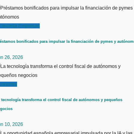
conomía
Empresas
éstamos bonificados para impulsar la financiación de pymes y autóno
un 26, 2026
conomía
 tecnología transforma el control fiscal de autónomos y pequeños
gocios
un 10, 2026