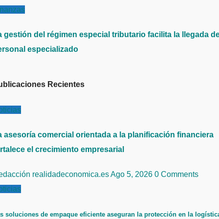
inanzas
 gestión del régimen especial tributario facilita la llegada d
ersonal especializado
ublicaciones Recientes
ticias
 asesoría comercial orientada a la planificación financiera
rtalece el crecimiento empresarial
edacción realidadeconomica.es
Ago 5, 2026
0 Comments
ticias
s soluciones de empaque eficiente aseguran la protección en la logístic