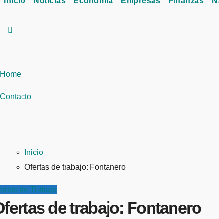
Inicio
Noticias
Economía
Empresas
Finanzas
N
Home
Contacto
Inicio
Ofertas de trabajo: Fontanero
ertas de Trabajo
fertas de trabajo: Fontanero