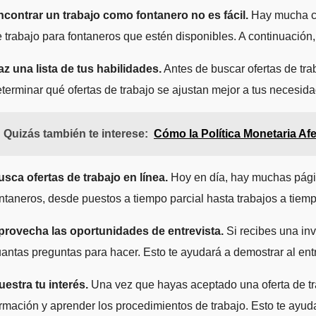
ncontrar un trabajo como fontanero no es fácil.
Hay mucha com
 trabajo para fontaneros que estén disponibles. A continuación
z una lista de tus habilidades.
Antes de buscar ofertas de tra
terminar qué ofertas de trabajo se ajustan mejor a tus necesida
Quizás también te interese:
Cómo la Política Monetaria Af
sca ofertas de trabajo en línea.
Hoy en día, hay muchas págin
ntaneros, desde puestos a tiempo parcial hasta trabajos a tie
provecha las oportunidades de entrevista.
Si recibes una inv
antas preguntas para hacer. Esto te ayudará a demostrar al entr
estra tu interés.
Una vez que hayas aceptado una oferta de trab
rmación y aprender los procedimientos de trabajo. Esto te ayu