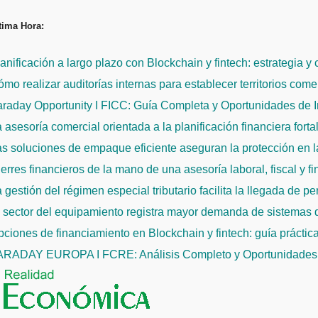
Saltar
tima Hora:
al
contenido
anificación a largo plazo con Blockchain y fintech: estrategia y
mo realizar auditorías internas para establecer territorios come
raday Opportunity I FICC: Guía Completa y Oportunidades de 
 asesoría comercial orientada a la planificación financiera fort
s soluciones de empaque eficiente aseguran la protección en la
erres financieros de la mano de una asesoría laboral, fiscal y f
 gestión del régimen especial tributario facilita la llegada de p
l sector del equipamiento registra mayor demanda de sistemas
ciones de financiamiento en Blockchain y fintech: guía práctic
ARADAY EUROPA I FCRE: Análisis Completo y Oportunidades 