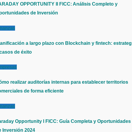
ARADAY OPPORTUNITY II FICC: Análisis Completo y
portunidades de Inversión
inanzas
anificación a largo plazo con Blockchain y fintech: estrateg
 casos de éxito
mpresas
mo realizar auditorías internas para establecer territorios
omerciales de forma eficiente
inanzas
araday Opportunity I FICC: Guía Completa y Oportunidades
e Inversión 2024