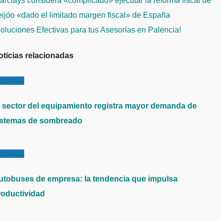
rclays considera «complicado» ejecutar la reforma fiscal de
e
ijóo «dado el limitado margen fiscal» de España
ntradas
oluciones Efectivas para tus Asesorías en Palencia!
oticias relacionadas
acional
l sector del equipamiento registra mayor demanda de
istemas de sombreado
acional
utobuses de empresa: la tendencia que impulsa
roductividad