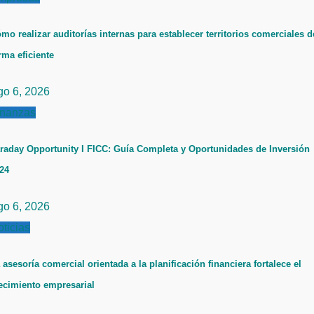
mo realizar auditorías internas para establecer territorios comerciales d
rma eficiente
go 6, 2026
inanzas
raday Opportunity I FICC: Guía Completa y Oportunidades de Inversión
24
go 6, 2026
ticias
 asesoría comercial orientada a la planificación financiera fortalece el
ecimiento empresarial