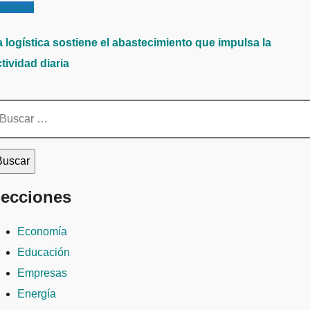
acional
a logística sostiene el abastecimiento que impulsa la
tividad diaria
scar:
ecciones
Economía
Educación
Empresas
Energía