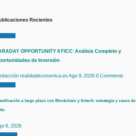
ublicaciones Recientes
inanzas
ARADAY OPPORTUNITY II FICC: Análisis Completo y
portunidades de Inversión
edacción realidadeconomica.es
Ago 9, 2026
0 Comments
inanzas
anificación a largo plazo con Blockchain y fintech: estrategia y casos de
ito
go 6, 2026
mpresas