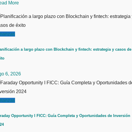
ead More
inanzas
anificación a largo plazo con Blockchain y fintech: estrategia y casos de
ito
go 6, 2026
inanzas
raday Opportunity I FICC: Guía Completa y Oportunidades de Inversión
24