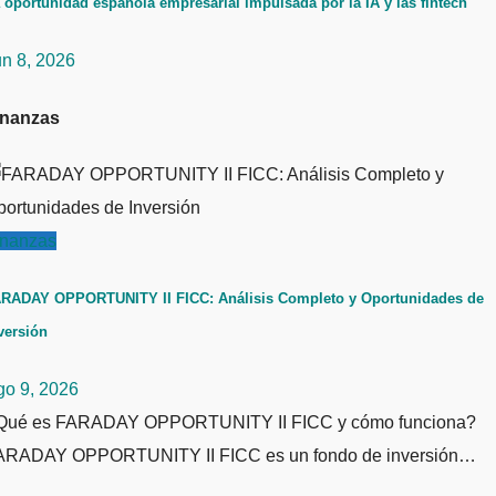
 oportunidad española empresarial impulsada por la IA y las fintech
un 8, 2026
inanzas
inanzas
RADAY OPPORTUNITY II FICC: Análisis Completo y Oportunidades de
versión
go 9, 2026
Qué es FARADAY OPPORTUNITY II FICC y cómo funciona?
ARADAY OPPORTUNITY II FICC es un fondo de inversión…