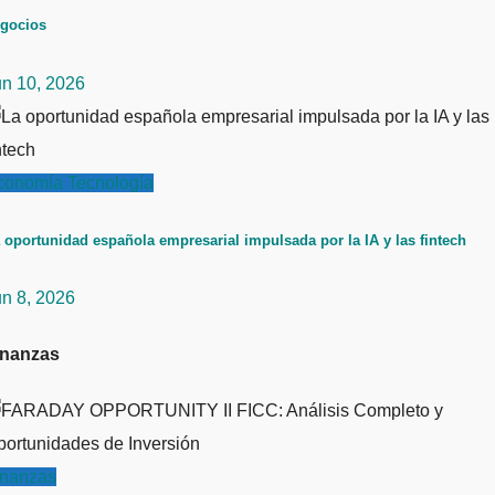
gocios
un 10, 2026
conomía
Tecnología
 oportunidad española empresarial impulsada por la IA y las fintech
un 8, 2026
inanzas
inanzas