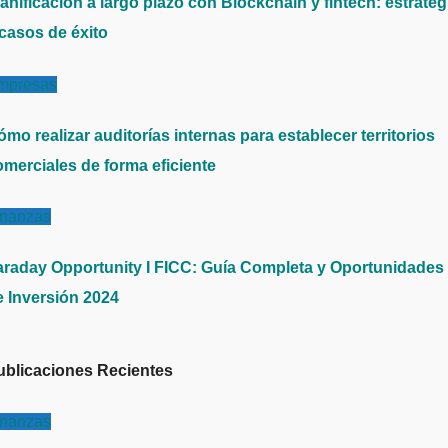
anificación a largo plazo con Blockchain y fintech: estrateg
 casos de éxito
mpresas
mo realizar auditorías internas para establecer territorios
omerciales de forma eficiente
inanzas
araday Opportunity I FICC: Guía Completa y Oportunidades
e Inversión 2024
ublicaciones Recientes
inanzas