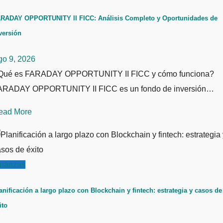
RADAY OPPORTUNITY II FICC: Análisis Completo y Oportunidades de
versión
go 9, 2026
Qué es FARADAY OPPORTUNITY II FICC y cómo funciona?
ARADAY OPPORTUNITY II FICC es un fondo de inversión…
ead More
inanzas
anificación a largo plazo con Blockchain y fintech: estrategia y casos de
ito