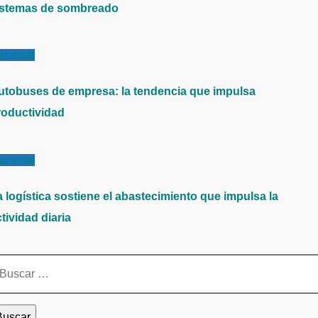
istemas de sombreado
acional
utobuses de empresa: la tendencia que impulsa
roductividad
acional
a logística sostiene el abastecimiento que impulsa la
tividad diaria
scar: