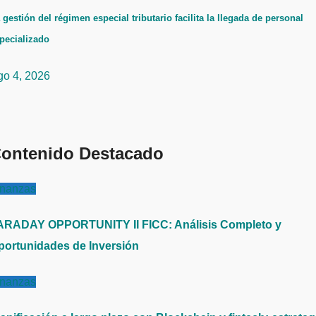
 gestión del régimen especial tributario facilita la llegada de personal
pecializado
go 4, 2026
ontenido Destacado
inanzas
ARADAY OPPORTUNITY II FICC: Análisis Completo y
portunidades de Inversión
inanzas