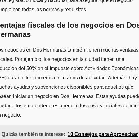
 la legislación local y nacional para asegurar que el negocio
mpla con todas las normas y requisitos.
entajas fiscales de los negocios en Do
ermanas
os negocios en Dos Hermanas también tienen muchas ventajas
scales. Por ejemplo, los negocios en la ciudad tienen una
educción del 50% en el Impuesto sobre Actividades Económicas
AE) durante los primeros cinco años de actividad. Además, hay
uchas ayudas y subvenciones disponibles para aquellos que
esean iniciar un negocio en Dos Hermanas. Estas ayudas pued
udar a los emprendedores a reducir los costes iniciales de inici
n negocio.
Quizás también te interese:
10 Consejos para Aprovechar