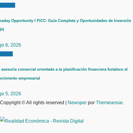
inanzas
raday Opportunity I FICC: Guía Completa y Oportunidades de Inversión
24
go 6, 2026
ticias
 asesoría comercial orientada a la planificación financiera fortalece el
ecimiento empresarial
go 5, 2026
Copyright © All rights reserved
|
Newsper
por
Themeansar
.