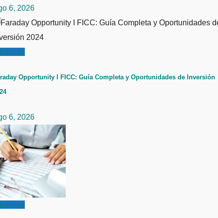
go 6, 2026
inanzas
raday Opportunity I FICC: Guía Completa y Oportunidades de Inversión
24
go 6, 2026
inanzas