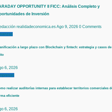
ARADAY OPPORTUNITY II FICC: Análisis Completo y
portunidades de Inversión
edacción realidadeconomica.es
Ago 9, 2026
0 Comments
inanzas
anificación a largo plazo con Blockchain y fintech: estrategia y casos de
ito
go 6, 2026
mpresas
mo realizar auditorías internas para establecer territorios comerciales d
rma eficiente
go 6, 2026