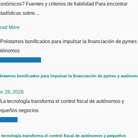
onómicos? Fuentes y criterios de fiabilidad Para encontrar
stadísticas sobre…
ead More
conomía
Empresas
éstamos bonificados para impulsar la financiación de pymes y autóno
un 26, 2026
conomía
 tecnología transforma el control fiscal de autónomos y pequeños