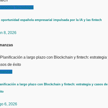
conomía
Tecnología
 oportunidad española empresarial impulsada por la IA y las fintech
un 8, 2026
inanzas
inanzas
anificación a largo plazo con Blockchain y fintech: estrategia y casos de
ito
go 6, 2026