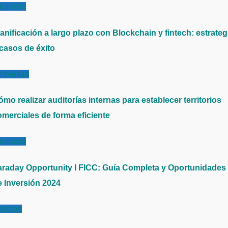
inanzas
anificación a largo plazo con Blockchain y fintech: estrateg
 casos de éxito
mpresas
mo realizar auditorías internas para establecer territorios
omerciales de forma eficiente
inanzas
araday Opportunity I FICC: Guía Completa y Oportunidades
e Inversión 2024
ticias