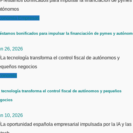
conomía
Empresas
éstamos bonificados para impulsar la financiación de pymes y autóno
un 26, 2026
conomía
 tecnología transforma el control fiscal de autónomos y pequeños
gocios
un 10, 2026