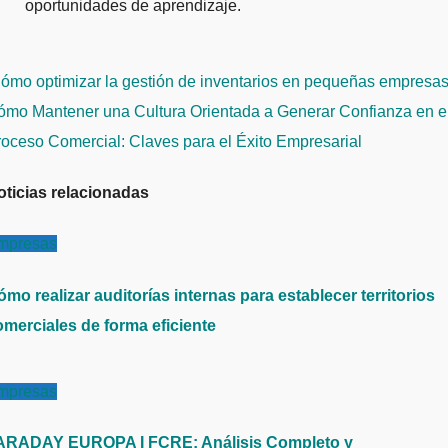
oportunidades de aprendizaje.
avegación
ómo optimizar la gestión de inventarios en pequeñas empresa
e
ómo Mantener una Cultura Orientada a Generar Confianza en e
ntradas
oceso Comercial: Claves para el Éxito Empresarial
oticias relacionadas
mpresas
mo realizar auditorías internas para establecer territorios
omerciales de forma eficiente
mpresas
ARADAY EUROPA I FCRE: Análisis Completo y