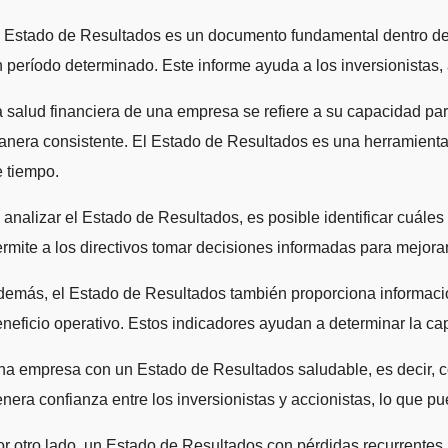
 Estado de Resultados es un documento fundamental dentro de l
 período determinado. Este informe ayuda a los inversionistas, 
 salud financiera de una empresa se refiere a su capacidad par
nera consistente. El Estado de Resultados es una herramienta 
 tiempo.
 analizar el Estado de Resultados, es posible identificar cuále
rmite a los directivos tomar decisiones informadas para mejorar 
emás, el Estado de Resultados también proporciona información
neficio operativo. Estos indicadores ayudan a determinar la ca
a empresa con un Estado de Resultados saludable, es decir, co
nera confianza entre los inversionistas y accionistas, lo que pu
r otro lado, un Estado de Resultados con pérdidas recurrentes,