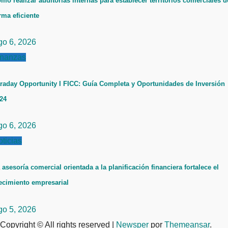
mo realizar auditorías internas para establecer territorios comerciales d
rma eficiente
go 6, 2026
inanzas
raday Opportunity I FICC: Guía Completa y Oportunidades de Inversión
24
go 6, 2026
ticias
 asesoría comercial orientada a la planificación financiera fortalece el
ecimiento empresarial
go 5, 2026
Copyright © All rights reserved
|
Newsper
por
Themeansar
.