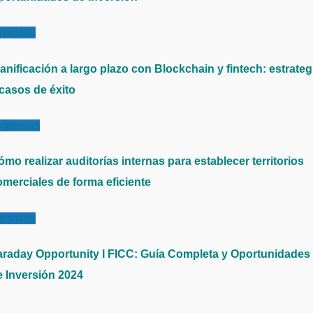
inanzas
anificación a largo plazo con Blockchain y fintech: estrateg
 casos de éxito
mpresas
mo realizar auditorías internas para establecer territorios
omerciales de forma eficiente
inanzas
araday Opportunity I FICC: Guía Completa y Oportunidades
e Inversión 2024