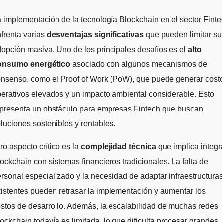
 implementación de la tecnología Blockchain en el sector Fint
frenta varias
desventajas significativas
que pueden limitar su
opción masiva. Uno de los principales desafíos es el
alto
onsumo energético
asociado con algunos mecanismos de
onsenso, como el Proof of Work (PoW), que puede generar cost
erativos elevados y un impacto ambiental considerable. Esto
epresenta un obstáculo para empresas Fintech que buscan
luciones sostenibles y rentables.
ro aspecto crítico es la
complejidad técnica
que implica integr
ockchain con sistemas financieros tradicionales. La falta de
rsonal especializado y la necesidad de adaptar infraestructura
istentes pueden retrasar la implementación y aumentar los
stos de desarrollo. Además, la escalabilidad de muchas redes
ockchain todavía es limitada, lo que dificulta procesar grandes