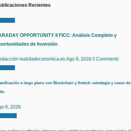
ublicaciones Recientes
inanzas
ARADAY OPPORTUNITY II FICC: Análisis Completo y
portunidades de Inversión
edacción realidadeconomica.es
Ago 9, 2026
0 Comments
inanzas
anificación a largo plazo con Blockchain y fintech: estrategia y casos de
ito
go 6, 2026
mpresas