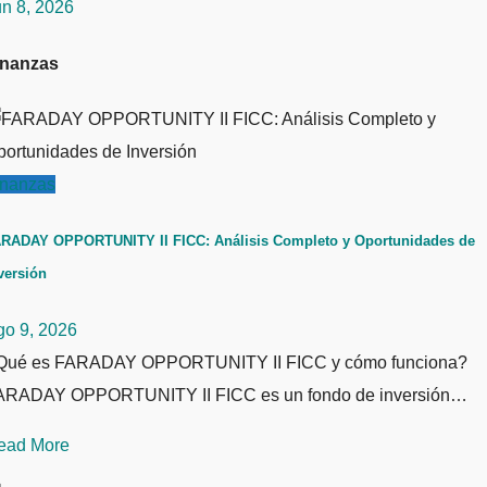
un 8, 2026
inanzas
inanzas
RADAY OPPORTUNITY II FICC: Análisis Completo y Oportunidades de
versión
go 9, 2026
Qué es FARADAY OPPORTUNITY II FICC y cómo funciona?
ARADAY OPPORTUNITY II FICC es un fondo de inversión…
ead More