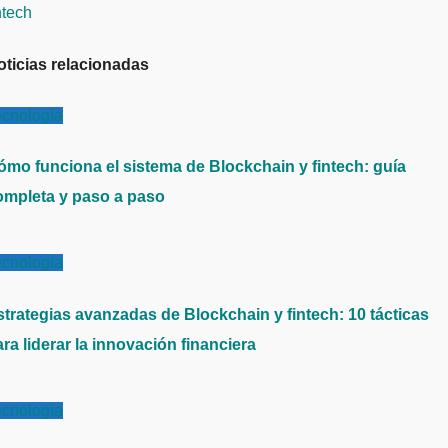
ntech
oticias relacionadas
ecnología
ómo funciona el sistema de Blockchain y fintech: guía
ompleta y paso a paso
ecnología
strategias avanzadas de Blockchain y fintech: 10 tácticas
ra liderar la innovación financiera
ecnología