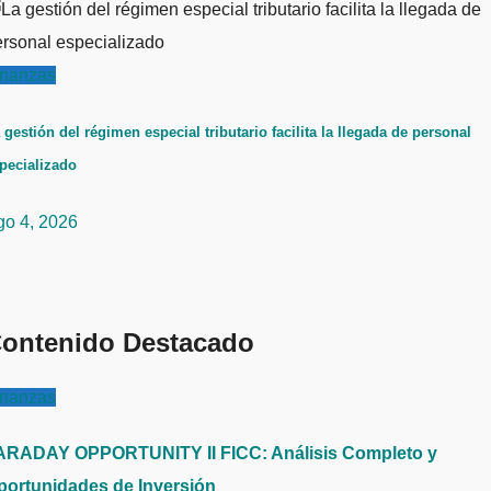
inanzas
 gestión del régimen especial tributario facilita la llegada de personal
pecializado
go 4, 2026
ontenido Destacado
inanzas
ARADAY OPPORTUNITY II FICC: Análisis Completo y
portunidades de Inversión