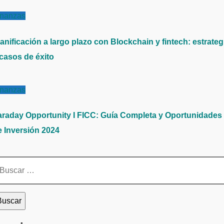
inanzas
anificación a largo plazo con Blockchain y fintech: estrateg
 casos de éxito
inanzas
araday Opportunity I FICC: Guía Completa y Oportunidades
e Inversión 2024
scar: