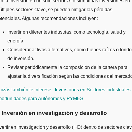
n la inversión en un solo sector. Al distribuir las inversiones en
ltiples sectores clave, se pueden mitigar las pérdidas
otenciales. Algunas recomendaciones incluyen:
Invertir en diferentes industrias, como tecnología, salud y
energía.
Considerar activos alternativos, como bienes raíces o fondo
de inversión.
Revisar periódicamente la composición de la cartera para
ajustar la diversificación según las condiciones del mercado
izás también te interese:
Inversiones en Sectores Industriales:
portunidades para Autónomos y PYMES
. Inversión en investigación y desarrollo
vertir en investigación y desarrollo (I+D) dentro de sectores cla