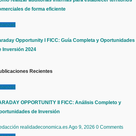
omerciales de forma eficiente
inanzas
araday Opportunity I FICC: Guía Completa y Oportunidades
e Inversión 2024
ublicaciones Recientes
inanzas
ARADAY OPPORTUNITY II FICC: Análisis Completo y
portunidades de Inversión
edacción realidadeconomica.es
Ago 9, 2026
0 Comments