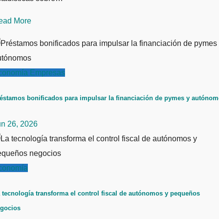
ead More
conomía
Empresas
éstamos bonificados para impulsar la financiación de pymes y autóno
un 26, 2026
conomía
 tecnología transforma el control fiscal de autónomos y pequeños
gocios