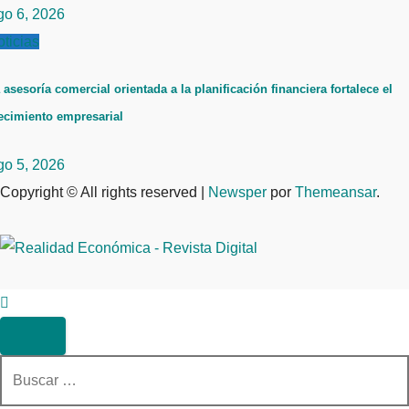
go 6, 2026
ticias
 asesoría comercial orientada a la planificación financiera fortalece el
ecimiento empresarial
go 5, 2026
Copyright © All rights reserved
|
Newsper
por
Themeansar
.
Buscar: