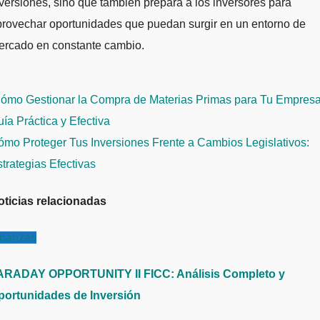
versiones, sino que también prepara a los inversores para
provechar oportunidades que puedan surgir en un entorno de
ercado en constante cambio.
avegación
ómo Gestionar la Compra de Materias Primas para Tu Empresa
e
ía Práctica y Efectiva
ntradas
mo Proteger Tus Inversiones Frente a Cambios Legislativos:
trategias Efectivas
oticias relacionadas
inanzas
ARADAY OPPORTUNITY II FICC: Análisis Completo y
portunidades de Inversión