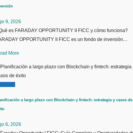
versión
go 9, 2026
Qué es FARADAY OPPORTUNITY II FICC y cómo funciona?
ARADAY OPPORTUNITY II FICC es un fondo de inversión…
ead More
inanzas
anificación a largo plazo con Blockchain y fintech: estrategia y casos de
ito
go 6, 2026