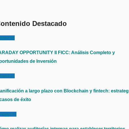
ontenido Destacado
inanzas
ARADAY OPPORTUNITY II FICC: Análisis Completo y
portunidades de Inversión
inanzas
anificación a largo plazo con Blockchain y fintech: estrateg
 casos de éxito
mpresas
mo realizar auditorías internas para establecer territorios