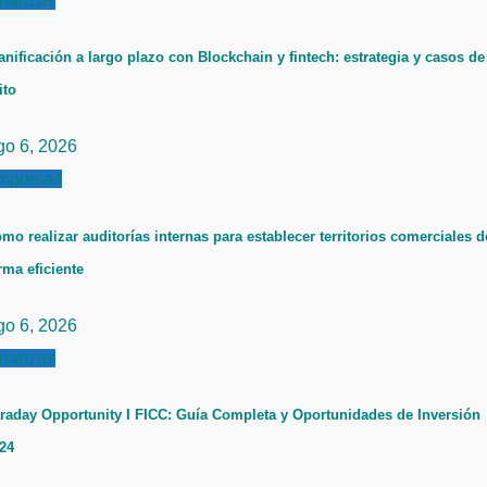
inanzas
anificación a largo plazo con Blockchain y fintech: estrategia y casos de
ito
go 6, 2026
mpresas
mo realizar auditorías internas para establecer territorios comerciales d
rma eficiente
go 6, 2026
inanzas
raday Opportunity I FICC: Guía Completa y Oportunidades de Inversión
24