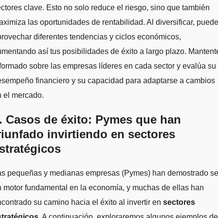
ctores clave. Esto no solo reduce el riesgo, sino que también
ximiza las oportunidades de rentabilidad. Al diversificar, pued
rovechar diferentes tendencias y ciclos económicos,
mentando así tus posibilidades de éxito a largo plazo. Mantent
formado sobre las empresas líderes en cada sector y evalúa su
esempeño financiero y su capacidad para adaptarse a cambios
 el mercado.
. Casos de éxito: Pymes que han
riunfado invirtiendo en sectores
stratégicos
as pequeñas y medianas empresas (Pymes) han demostrado se
 motor fundamental en la economía, y muchas de ellas han
contrado su camino hacia el éxito al invertir en
sectores
stratégicos
. A continuación, exploraremos algunos ejemplos de