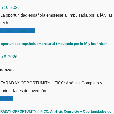
un 10, 2026
conomía
Tecnología
 oportunidad española empresarial impulsada por la IA y las fintech
un 8, 2026
inanzas
inanzas
RADAY OPPORTUNITY II FICC: Análisis Completo y Oportunidades de