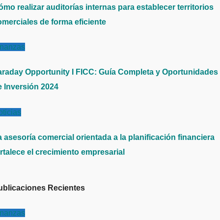
mo realizar auditorías internas para establecer territorios
omerciales de forma eficiente
inanzas
araday Opportunity I FICC: Guía Completa y Oportunidades
e Inversión 2024
ticias
 asesoría comercial orientada a la planificación financiera
rtalece el crecimiento empresarial
ublicaciones Recientes
inanzas