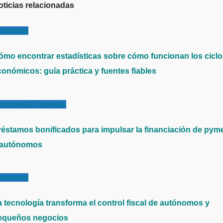
oticias relacionadas
conomía
ómo encontrar estadísticas sobre cómo funcionan los cicl
conómicos: guía práctica y fuentes fiables
conomía
Empresas
réstamos bonificados para impulsar la financiación de pym
 autónomos
conomía
a tecnología transforma el control fiscal de autónomos y
equeños negocios