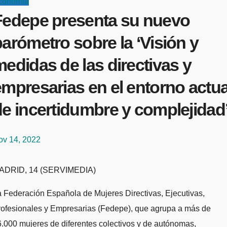
conomía
Fedepe presenta su nuevo
arómetro sobre la ‘Visión y
edidas de las directivas y
mpresarias en el entorno actua
de incertidumbre y complejidad
ov 14, 2022
MADRID, 14 (SERVIMEDIA)
 Federación Española de Mujeres Directivas, Ejecutivas,
rofesionales y Empresarias (Fedepe), que agrupa a más de
.000 mujeres de diferentes colectivos y de autónomas,