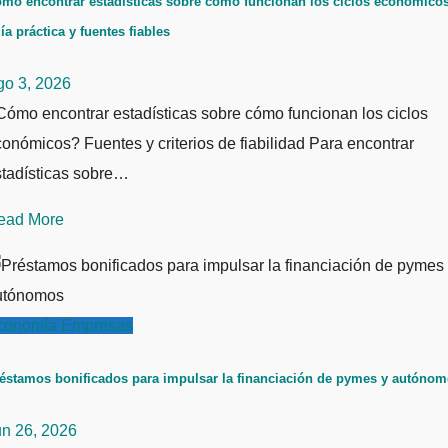
mo encontrar estadísticas sobre cómo funcionan los ciclos económicos
ía práctica y fuentes fiables
go 3, 2026
ómo encontrar estadísticas sobre cómo funcionan los ciclos
onómicos? Fuentes y criterios de fiabilidad Para encontrar
stadísticas sobre…
ead More
conomía
Empresas
éstamos bonificados para impulsar la financiación de pymes y autóno
un 26, 2026