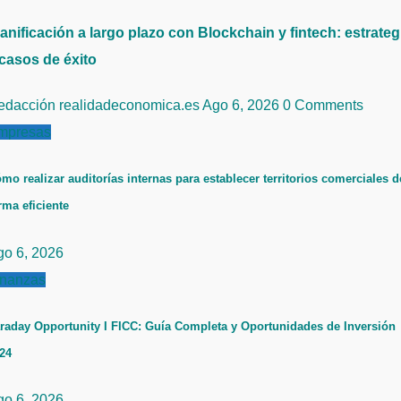
anificación a largo plazo con Blockchain y fintech: estrateg
 casos de éxito
edacción realidadeconomica.es
Ago 6, 2026
0 Comments
mpresas
mo realizar auditorías internas para establecer territorios comerciales d
rma eficiente
go 6, 2026
inanzas
raday Opportunity I FICC: Guía Completa y Oportunidades de Inversión
24
go 6, 2026