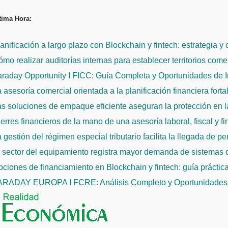
Saltar
tima Hora:
al
contenido
anificación a largo plazo con Blockchain y fintech: estrategia y
mo realizar auditorías internas para establecer territorios come
raday Opportunity I FICC: Guía Completa y Oportunidades de 
 asesoría comercial orientada a la planificación financiera fort
s soluciones de empaque eficiente aseguran la protección en la
erres financieros de la mano de una asesoría laboral, fiscal y f
 gestión del régimen especial tributario facilita la llegada de p
l sector del equipamiento registra mayor demanda de sistemas
ciones de financiamiento en Blockchain y fintech: guía práctic
ARADAY EUROPA I FCRE: Análisis Completo y Oportunidades 