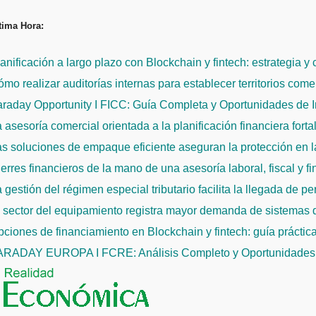
Saltar
tima Hora:
al
contenido
anificación a largo plazo con Blockchain y fintech: estrategia y
mo realizar auditorías internas para establecer territorios come
raday Opportunity I FICC: Guía Completa y Oportunidades de 
 asesoría comercial orientada a la planificación financiera fort
s soluciones de empaque eficiente aseguran la protección en la
erres financieros de la mano de una asesoría laboral, fiscal y f
 gestión del régimen especial tributario facilita la llegada de p
l sector del equipamiento registra mayor demanda de sistemas
ciones de financiamiento en Blockchain y fintech: guía práctic
ARADAY EUROPA I FCRE: Análisis Completo y Oportunidades 