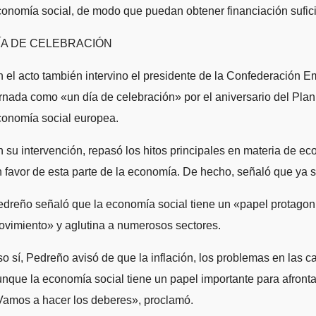
onomía social, de modo que puedan obtener financiación sufici
ÍA DE CELEBRACIÓN
 el acto también intervino el presidente de la Confederación 
rnada como «un día de celebración» por el aniversario del Pla
conomía social europea.
 su intervención, repasó los hitos principales en materia de 
 favor de esta parte de la economía. De hecho, señaló que ya 
dreño señaló que la economía social tiene un «papel protagoni
vimiento» y aglutina a numerosos sectores.
o sí, Pedreño avisó de que la inflación, los problemas en las c
nque la economía social tiene un papel importante para afronta
Vamos a hacer los deberes», proclamó.