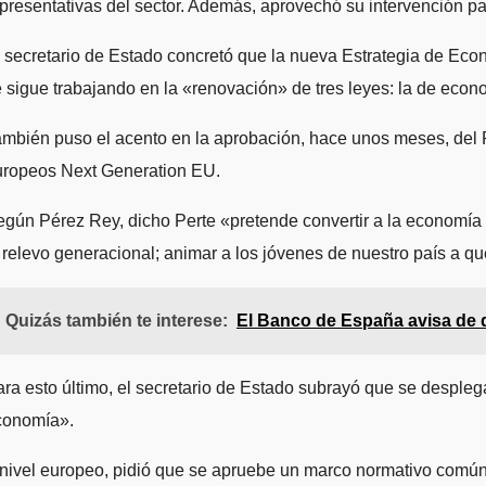
presentativas del sector. Además, aprovechó su intervención pa
 secretario de Estado concretó que la nueva Estrategia de Eco
 sigue trabajando en la «renovación» de tres leyes: la de econo
mbién puso el acento en la aprobación, hace unos meses, del P
uropeos Next Generation EU.
gún Pérez Rey, dicho Perte «pretende convertir a la economía so
 relevo generacional; animar a los jóvenes de nuestro país a q
Quizás también te interese:
El Banco de España avisa de q
ra esto último, el secretario de Estado subrayó que se despleg
conomía».
nivel europeo, pidió que se apruebe un marco normativo común p