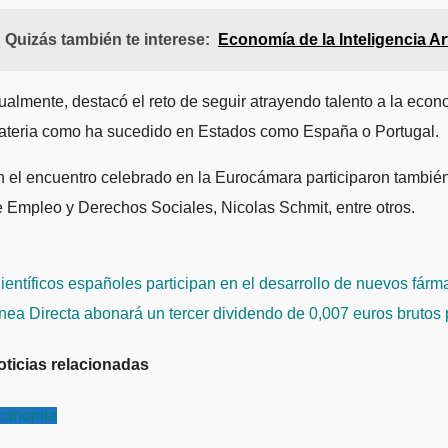
Quizás también te interese:
Economía de la Inteligencia Ar
ualmente, destacó el reto de seguir atrayendo talento a la econ
ateria como ha sucedido en Estados como España o Portugal.
 el encuentro celebrado en la Eurocámara participaron tambié
 Empleo y Derechos Sociales, Nicolas Schmit, entre otros.
avegación
entíficos españoles participan en el desarrollo de nuevos fárm
e
nea Directa abonará un tercer dividendo de 0,007 euros brutos
ntradas
oticias relacionadas
conomía