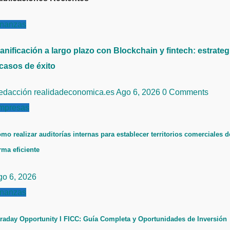
inanzas
anificación a largo plazo con Blockchain y fintech: estrateg
 casos de éxito
edacción realidadeconomica.es
Ago 6, 2026
0 Comments
mpresas
mo realizar auditorías internas para establecer territorios comerciales d
rma eficiente
go 6, 2026
inanzas
raday Opportunity I FICC: Guía Completa y Oportunidades de Inversión