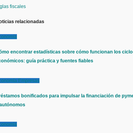
glas fiscales
oticias relacionadas
conomía
ómo encontrar estadísticas sobre cómo funcionan los cicl
conómicos: guía práctica y fuentes fiables
conomía
Empresas
réstamos bonificados para impulsar la financiación de pym
 autónomos
conomía