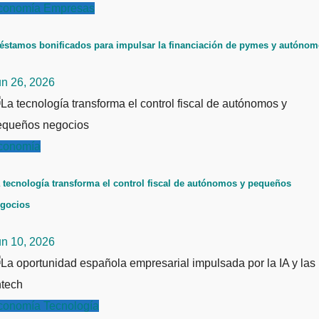
conomía
Empresas
éstamos bonificados para impulsar la financiación de pymes y autóno
un 26, 2026
conomía
 tecnología transforma el control fiscal de autónomos y pequeños
gocios
un 10, 2026
conomía
Tecnología