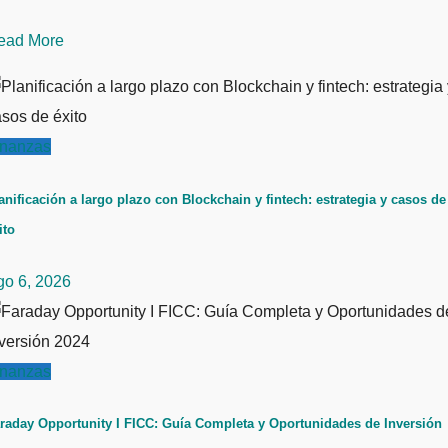
ead More
inanzas
anificación a largo plazo con Blockchain y fintech: estrategia y casos de
ito
go 6, 2026
inanzas
raday Opportunity I FICC: Guía Completa y Oportunidades de Inversión