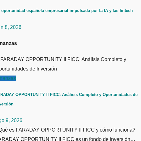
 oportunidad española empresarial impulsada por la IA y las fintech
un 8, 2026
inanzas
inanzas
RADAY OPPORTUNITY II FICC: Análisis Completo y Oportunidades de
versión
go 9, 2026
Qué es FARADAY OPPORTUNITY II FICC y cómo funciona?
ARADAY OPPORTUNITY II FICC es un fondo de inversión…