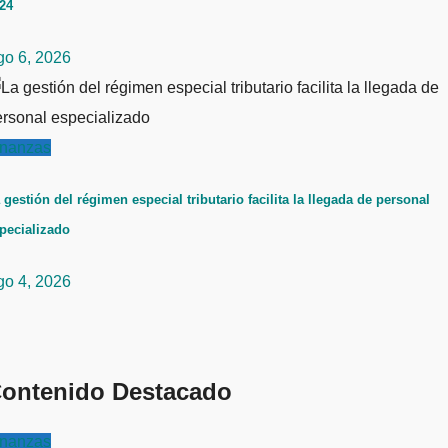
24
go 6, 2026
inanzas
 gestión del régimen especial tributario facilita la llegada de personal
pecializado
go 4, 2026
ontenido Destacado
inanzas