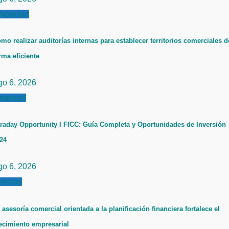
mpresas
mo realizar auditorías internas para establecer territorios comerciales d
rma eficiente
go 6, 2026
inanzas
raday Opportunity I FICC: Guía Completa y Oportunidades de Inversión
24
go 6, 2026
ticias
 asesoría comercial orientada a la planificación financiera fortalece el
ecimiento empresarial