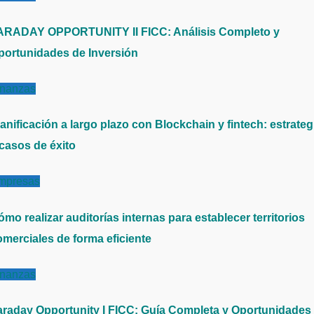
ARADAY OPPORTUNITY II FICC: Análisis Completo y
portunidades de Inversión
inanzas
anificación a largo plazo con Blockchain y fintech: estrateg
 casos de éxito
mpresas
mo realizar auditorías internas para establecer territorios
omerciales de forma eficiente
inanzas
araday Opportunity I FICC: Guía Completa y Oportunidades