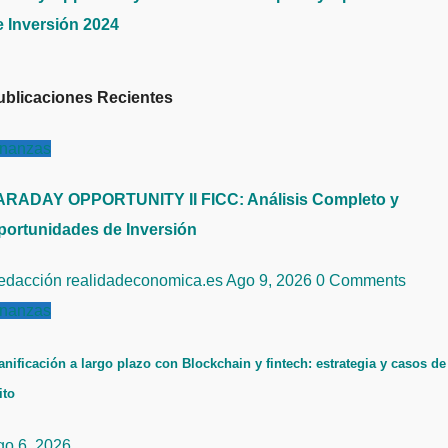
e Inversión 2024
ublicaciones Recientes
inanzas
ARADAY OPPORTUNITY II FICC: Análisis Completo y
portunidades de Inversión
edacción realidadeconomica.es
Ago 9, 2026
0 Comments
inanzas
anificación a largo plazo con Blockchain y fintech: estrategia y casos de
ito
go 6, 2026