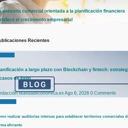
 asesoría comercial orientada a la planificación financiera
rtalece el crecimiento empresarial
ublicaciones Recientes
inanzas
anificación a largo plazo con Blockchain y fintech: estrateg
 casos de éxito
edacción realidadeconomica.es
Ago 6, 2026
0 Comments
mpresas
mo realizar auditorías internas para establecer territorios comerciales d
rma eficiente