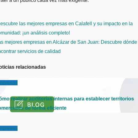
raer a un público cada vez más exigente.
avegación
scubre las mejores empresas en Calafell y su impacto en la
e
munidad: ¡un análisis completo!
ntradas
as mejores empresas en Alcázar de San Juan: Descubre dónde
contrar servicios de calidad
oticias relacionadas
mpresas
mo realizar auditorías internas para establecer territorios
omerciales de forma eficiente
mpresas