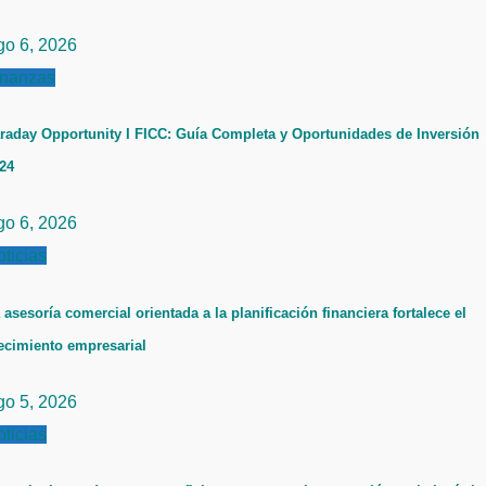
go 6, 2026
inanzas
raday Opportunity I FICC: Guía Completa y Oportunidades de Inversión
24
go 6, 2026
ticias
 asesoría comercial orientada a la planificación financiera fortalece el
ecimiento empresarial
go 5, 2026
ticias