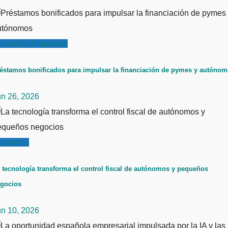
conomía
Empresas
éstamos bonificados para impulsar la financiación de pymes y autóno
un 26, 2026
conomía
 tecnología transforma el control fiscal de autónomos y pequeños
gocios
un 10, 2026