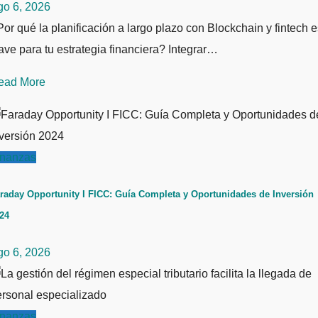
go 6, 2026
or qué la planificación a largo plazo con Blockchain y fintech e
ave para tu estrategia financiera? Integrar…
ead More
inanzas
raday Opportunity I FICC: Guía Completa y Oportunidades de Inversión
24
go 6, 2026
inanzas