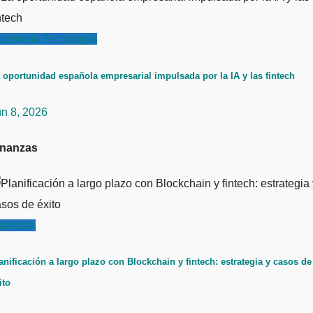
conomía
Tecnología
 oportunidad española empresarial impulsada por la IA y las fintech
un 8, 2026
inanzas
inanzas
anificación a largo plazo con Blockchain y fintech: estrategia y casos de
ito