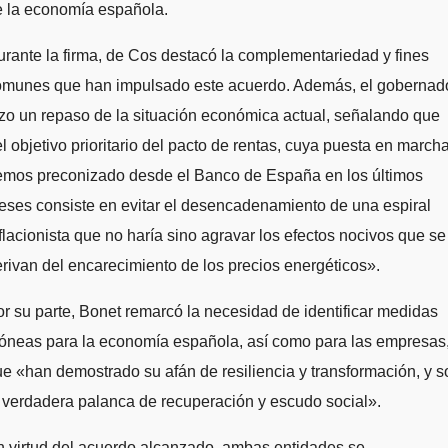
e la economía española.
rante la firma, de Cos destacó la complementariedad y fines
omunes que han impulsado este acuerdo. Además, el gobernad
zo un repaso de la situación económica actual, señalando que
l objetivo prioritario del pacto de rentas, cuya puesta en march
emos preconizado desde el Banco de España en los últimos
ses consiste en evitar el desencadenamiento de una espiral
flacionista que no haría sino agravar los efectos nocivos que se
rivan del encarecimiento de los precios energéticos».
r su parte, Bonet remarcó la necesidad de identificar medidas
óneas para la economía española, así como para las empresas
e «han demostrado su afán de resiliencia y transformación, y s
 verdadera palanca de recuperación y escudo social».
 virtud del acuerdo alcanzado, ambas entidades se