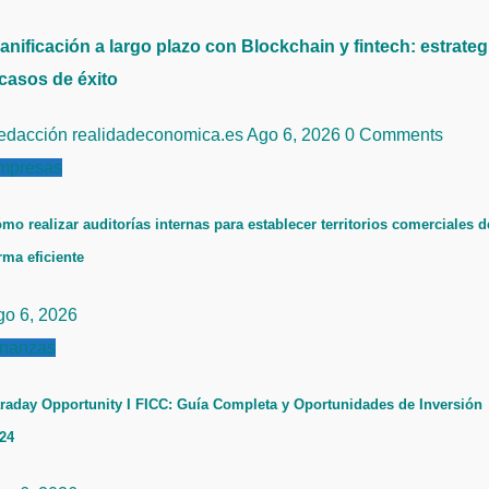
anificación a largo plazo con Blockchain y fintech: estrateg
 casos de éxito
edacción realidadeconomica.es
Ago 6, 2026
0 Comments
mpresas
mo realizar auditorías internas para establecer territorios comerciales d
rma eficiente
go 6, 2026
inanzas
raday Opportunity I FICC: Guía Completa y Oportunidades de Inversión
24