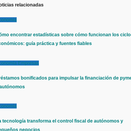
oticias relacionadas
conomía
ómo encontrar estadísticas sobre cómo funcionan los cicl
conómicos: guía práctica y fuentes fiables
conomía
Empresas
réstamos bonificados para impulsar la financiación de pym
 autónomos
conomía
a tecnología transforma el control fiscal de autónomos y
equeños negocios