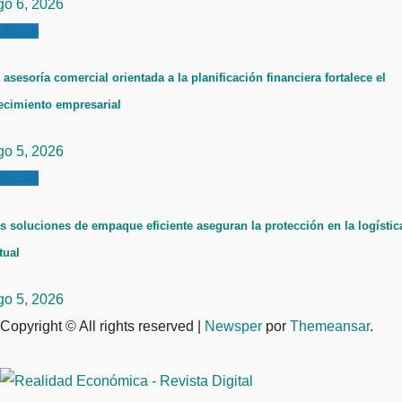
go 6, 2026
ticias
 asesoría comercial orientada a la planificación financiera fortalece el
ecimiento empresarial
go 5, 2026
ticias
s soluciones de empaque eficiente aseguran la protección en la logístic
tual
go 5, 2026
Copyright © All rights reserved
|
Newsper
por
Themeansar
.