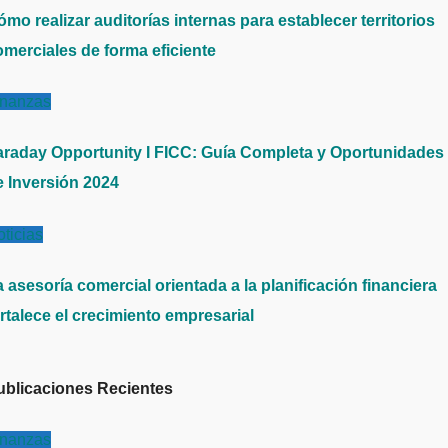
mo realizar auditorías internas para establecer territorios
omerciales de forma eficiente
inanzas
araday Opportunity I FICC: Guía Completa y Oportunidades
e Inversión 2024
ticias
 asesoría comercial orientada a la planificación financiera
rtalece el crecimiento empresarial
ublicaciones Recientes
inanzas