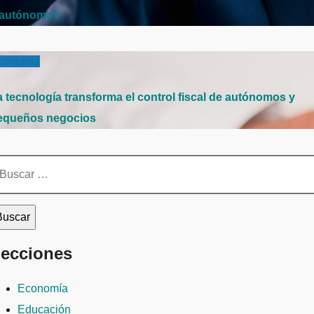
 autónomos
conomía
a tecnología transforma el control fiscal de autónomos y
equeños negocios
scar:
ecciones
Economía
Educación