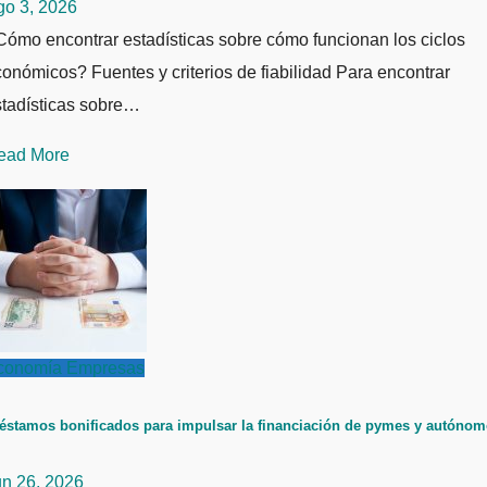
go 3, 2026
ómo encontrar estadísticas sobre cómo funcionan los ciclos
onómicos? Fuentes y criterios de fiabilidad Para encontrar
stadísticas sobre…
ead More
conomía
Empresas
éstamos bonificados para impulsar la financiación de pymes y autóno
un 26, 2026