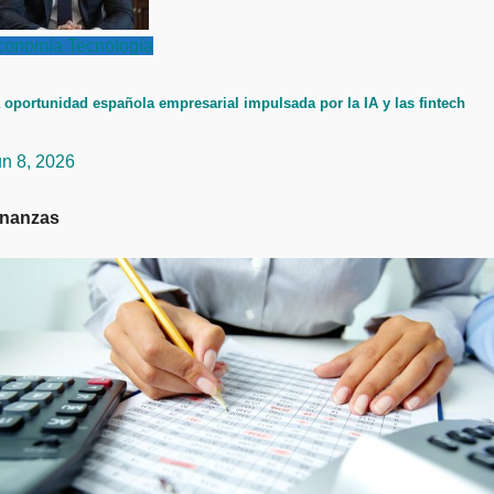
conomía
Tecnología
 oportunidad española empresarial impulsada por la IA y las fintech
un 8, 2026
inanzas