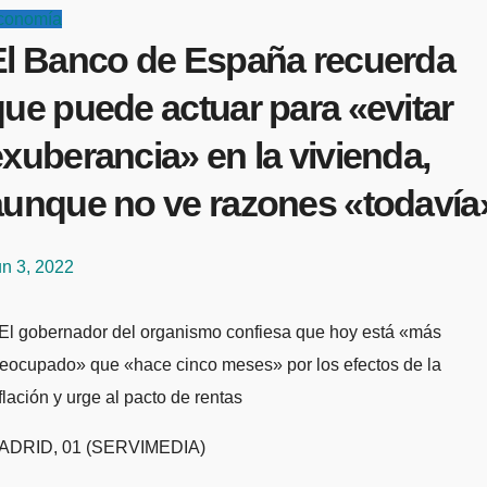
conomía
El Banco de España recuerda
ue puede actuar para «evitar
xuberancia» en la vivienda,
aunque no ve razones «todavía
un 3, 2022
reocupado» que «hace cinco meses» por los efectos de la
flación y urge al pacto de rentas
ADRID, 01 (SERVIMEDIA)