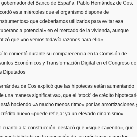
l gobernador del Banco de España, Pablo Hernández de Cos,
cordó este miércoles que el organismo dispone de
nstrumentos» que «deberíamos utilizarlos para evitar esa
uberancia potencial» en el mercado de la vivienda, aunque
tizó que «no vemos todavía razones para ello».
sí lo comentó durante su comparecencia en la Comisión de
suntos Económicos y Transformación Digital en el Congreso de
s Diputados.
ernández de Cos explicó que las hipotecas están aumentando
e una manera significativa», que el ‘stock’ de crédito hipotecar
 está haciendo «a mucho menos ritmo» por las amortizaciones 
 crédito nuevo «puede reflejar ya un elevado dinamismo».
 cuanto a la construcción, destacó que «sigue cayendo», que
y «estabilidad» en la concesión de los préstamos y que los