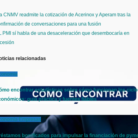
avegación
 CNMV readmite la cotización de Acerinox y Aperam tras la
e
nfirmación de conversaciones para una fusión
ntradas
L PMI sí habla de una desaceleración que desembocaría en
ecesión
oticias relacionadas
conomía
ómo encontrar estadísticas sobre cómo funcionan los cicl
conómicos: guía práctica y fuentes fiables
conomía
Empresas
réstamos bonificados para impulsar la financiación de pym