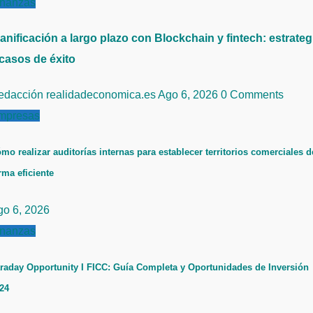
inanzas
anificación a largo plazo con Blockchain y fintech: estrateg
 casos de éxito
edacción realidadeconomica.es
Ago 6, 2026
0 Comments
mpresas
mo realizar auditorías internas para establecer territorios comerciales d
rma eficiente
go 6, 2026
inanzas
raday Opportunity I FICC: Guía Completa y Oportunidades de Inversión
24