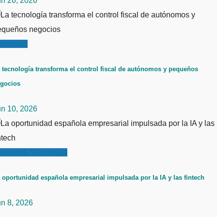
un 26, 2026
conomía
 tecnología transforma el control fiscal de autónomos y pequeños
gocios
un 10, 2026
conomía
Tecnología
 oportunidad española empresarial impulsada por la IA y las fintech
un 8, 2026