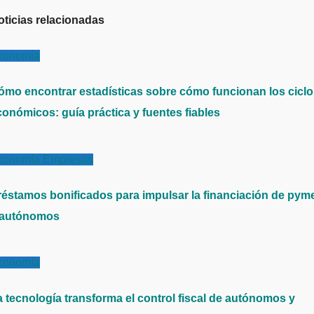
oticias relacionadas
conomía
ómo encontrar estadísticas sobre cómo funcionan los cicl
conómicos: guía práctica y fuentes fiables
conomía
Empresas
réstamos bonificados para impulsar la financiación de pym
 autónomos
conomía
a tecnología transforma el control fiscal de autónomos y