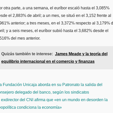
r otra parte, a una semana, el euríbor escaló hasta el 3,085%
sde el 2,883% de abril; a un mes, se situó en el 3,152 frente al
961% anterior; a tres meses, en el 3,372% respecto al 3,179% 
ril; y a seis meses, el euríbor subió hasta el 3,682% desde el
516% del mes anterior.
Quizás también te interese:
James Meade y la teoría del
equilibrio internacional en el comercio y finanzas
avegación
 Fundación Unicaja aborda en su Patronato la salida del
e
nsejero delegado del banco, según los sindicatos
ntradas
 exdirector del CNI afirma que «en un mundo en desorden la
eopolítica condiciona la economía»