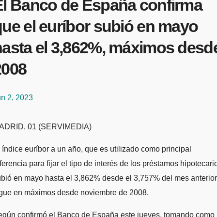
El Banco de España confirma
que el euríbor subió en mayo
hasta el 3,862%, máximos desd
2008
un 2, 2023
MADRID, 01 (SERVIMEDIA)
 índice euríbor a un año, que es utilizado como principal
ferencia para fijar el tipo de interés de los préstamos hipotecari
bió en mayo hasta el 3,862% desde el 3,757% del mes anterior
igue en máximos desde noviembre de 2008.
egún confirmó el Banco de España este jueves, tomando como