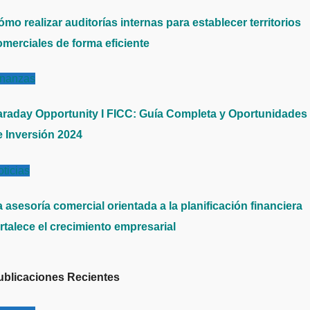
mo realizar auditorías internas para establecer territorios
omerciales de forma eficiente
inanzas
araday Opportunity I FICC: Guía Completa y Oportunidades
e Inversión 2024
ticias
 asesoría comercial orientada a la planificación financiera
rtalece el crecimiento empresarial
ublicaciones Recientes