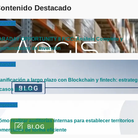
ontenido Destacado
inanzas
ARADAY OPPORTUNITY II FICC: Análisis Completo y
portunidades de Inversión
inanzas
anificación a largo plazo con Blockchain y fintech: estrateg
 casos de éxito
mpresas
mo realizar auditorías internas para establecer territorios
omerciales de forma eficiente