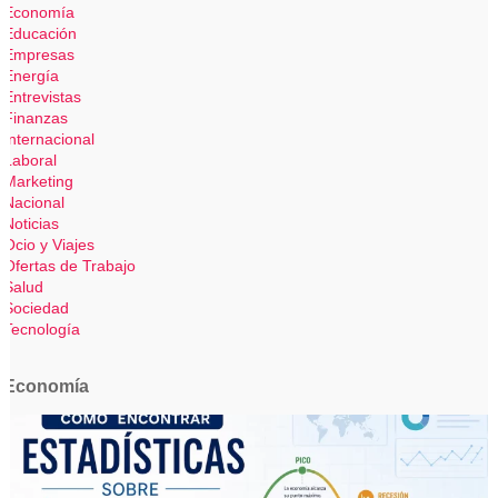
Economía
Educación
Empresas
Energía
Entrevistas
Finanzas
Internacional
Laboral
Marketing
Nacional
Noticias
Ocio y Viajes
Ofertas de Trabajo
Salud
Sociedad
Tecnología
Economía