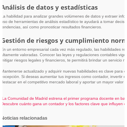
Análisis de datos y estadísticas
La habilidad para analizar grandes volúmenes de datos y extraer infor
uso de herramientas de análisis estadístico te ayudará a tomar decis
tendencias, así como pronosticar resultados financieros.
Gestión de riesgos y cumplimiento nor
En un entorno empresarial cada vez más regulado, las habilidades rel
altamente valoradas. Conocer las leyes y regulaciones contables vigen
mitigar riesgos legales y financieros, te permitirá brindar un servicio 
Mantenerse actualizado y adquirir nuevas habilidades es clave para el 
excepción. Si deseas aumentar tus ingresos como contador, invertir e
destacar en el competitivo mercado laboral y aportar un mayor valor a 
Navegación
La Comunidad de Madrid estrena el primer programa docente en banc
Descubre cuánto gana un contador y los factores clave que influyen e
de
entradas
Noticias relacionadas