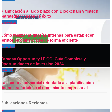
Planificación a largo plazo con Blockchain y fintech:
estrategia y casos de éxito
Empresas
Cómo realizar auditorías internas para establecer
territorios comerciales de forma eficiente
Finanzas
Faraday Opportunity I FICC: Guía Completa y
Oportunidades de Inversión 2024
Noticias
La asesoría comercial orientada a la planificación
financiera fortalece el crecimiento empresarial
Publicaciones Recientes
Finanzas