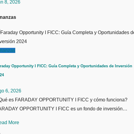
un 8, 2026
inanzas
inanzas
raday Opportunity I FICC: Guía Completa y Oportunidades de Inversión
24
go 6, 2026
Qué es FARADAY OPPORTUNITY I FICC y cómo funciona?
ARADAY OPPORTUNITY I FICC es un fondo de inversión…
ead More