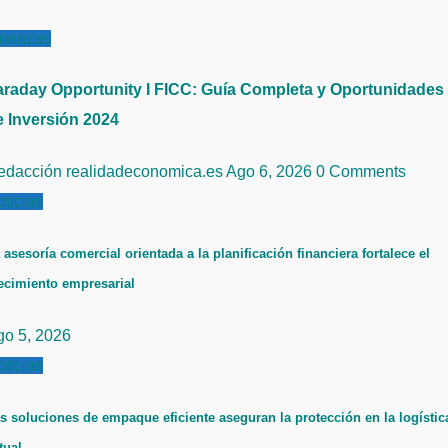
inanzas
araday Opportunity I FICC: Guía Completa y Oportunidades
e Inversión 2024
edacción realidadeconomica.es
Ago 6, 2026
0 Comments
ticias
 asesoría comercial orientada a la planificación financiera fortalece el
ecimiento empresarial
go 5, 2026
ticias
s soluciones de empaque eficiente aseguran la protección en la logístic
tual