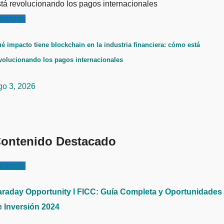
inanzas
é impacto tiene blockchain en la industria financiera: cómo está
volucionando los pagos internacionales
go 3, 2026
ontenido Destacado
inanzas
araday Opportunity I FICC: Guía Completa y Oportunidades
e Inversión 2024