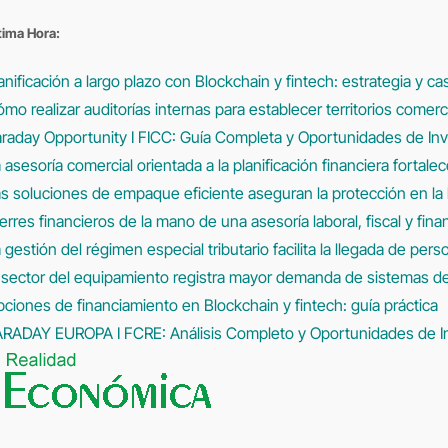
Saltar
tima Hora:
al
contenido
anificación a largo plazo con Blockchain y fintech: estrategia y ca
mo realizar auditorías internas para establecer territorios comerc
raday Opportunity I FICC: Guía Completa y Oportunidades de In
 asesoría comercial orientada a la planificación financiera fortale
s soluciones de empaque eficiente aseguran la protección en la l
erres financieros de la mano de una asesoría laboral, fiscal y fina
 gestión del régimen especial tributario facilita la llegada de per
 sector del equipamiento registra mayor demanda de sistemas 
ciones de financiamiento en Blockchain y fintech: guía práctica
ARADAY EUROPA I FCRE: Análisis Completo y Oportunidades de I