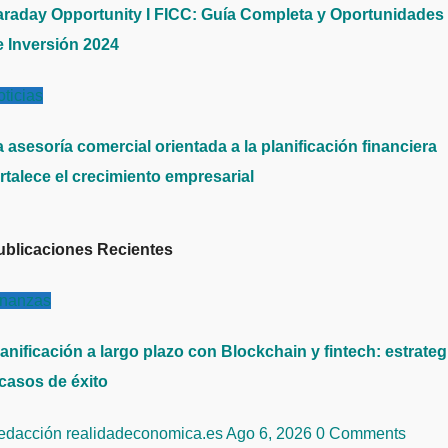
araday Opportunity I FICC: Guía Completa y Oportunidades
e Inversión 2024
ticias
 asesoría comercial orientada a la planificación financiera
rtalece el crecimiento empresarial
ublicaciones Recientes
inanzas
anificación a largo plazo con Blockchain y fintech: estrateg
 casos de éxito
edacción realidadeconomica.es
Ago 6, 2026
0 Comments