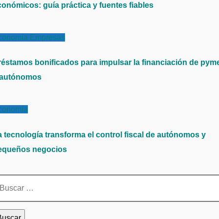
conómicos: guía práctica y fuentes fiables
conomía
Empresas
réstamos bonificados para impulsar la financiación de pym
 autónomos
conomía
a tecnología transforma el control fiscal de autónomos y
equeños negocios
scar: