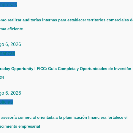
mpresas
mo realizar auditorías internas para establecer territorios comerciales d
rma eficiente
go 6, 2026
inanzas
raday Opportunity I FICC: Guía Completa y Oportunidades de Inversión
24
go 6, 2026
ticias
 asesoría comercial orientada a la planificación financiera fortalece el
ecimiento empresarial