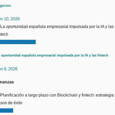
gocios
un 10, 2026
conomía
Tecnología
 oportunidad española empresarial impulsada por la IA y las fintech
un 8, 2026
inanzas
inanzas