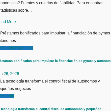
onómicos? Fuentes y criterios de fiabilidad Para encontrar
stadísticas sobre…
ead More
conomía
Empresas
éstamos bonificados para impulsar la financiación de pymes y autóno
un 26, 2026
conomía
 tecnología transforma el control fiscal de autónomos y pequeños