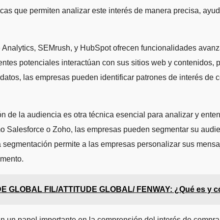
cnicas que permiten analizar este interés de manera precisa, a
Analytics, SEMrush, y HubSpot ofrecen funcionalidades avanzad
entes potenciales interactúan con sus sitios web y contenidos,
 datos, las empresas pueden identificar patrones de interés de
n de la audiencia es otra técnica esencial para analizar y enten
Salesforce o Zoho, las empresas pueden segmentar su audien
ta segmentación permite a las empresas personalizar sus mensaj
gmento.
UDE GLOBAL FIL/ATTITUDE GLOBAL/ FENWAY: ¿Qué es y c
egan un papel importante en la comprensión del interés de co