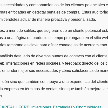
ternas enfocadas en detectar señales de compra. Estas auditoría
rmitiéndoles actuar de manera proactiva y personalizada.
s, a menudo sutiles, que sugieren que un cliente potencial est
das a una página de producto o tiempo prolongado en el sitio w
les temprano es clave para afinar estrategias de acercamiento
 análisis detallado de diversos puntos de contacto con el client
, interacciones en redes sociales, y feedback directo de los cli
es, entender mejor sus necesidades y cómo satisfacerlas de mane
sión sino que también contribuye a una experiencia del cliente m
a empresa en términos de ventas, sino que también mejora la re
s.
ITAL II FCRE: Inversiones, Estrategias y Oportunidades