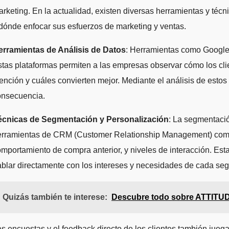
rketing. En la actualidad, existen diversas herramientas y té
dónde enfocar sus esfuerzos de marketing y ventas.
erramientas de Análisis de Datos
: Herramientas como Google 
tas plataformas permiten a las empresas observar cómo los cli
ención y cuáles convierten mejor. Mediante el análisis de estos
onsecuencia.
écnicas de Segmentación y Personalización
: La segmentació
erramientas de CRM (Customer Relationship Management) como 
mportamiento de compra anterior, y niveles de interacción. Es
blar directamente con los intereses y necesidades de cada se
Quizás también te interese:
Descubre todo sobre ATTIT
s encuestas y el feedback directo de los clientes también ju