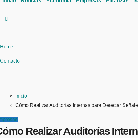
Inicio
Noticias
Economía
Empresas
Finanzas
N
Home
Contacto
Inicio
Cómo Realizar Auditorías Internas para Detectar Señal
mpresas
Cómo Realizar Auditorías Inter