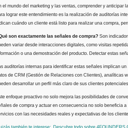
ra lograr este entendimiento es la realización de auditorías in
dican cuándo un cliente está listo para realizar una compra, pe
Qué son exactamente las señales de compra?
Son indicadore
eden variar desde interacciones digitales, como visitas repeti
formación o una demostración del producto. Detectar estas seña
s auditorías internas para identificar estas señales implican un
tos de CRM (Gestión de Relaciones con Clientes), analíticas web
eden desarrollar un perfil más claro de sus clientes potencial
te enfoque proactivo no solo mejora las posibilidades de conver
ñales de compra y actuar en consecuencia no solo beneficia a l
rvicios con las necesidades reales y expectativas de los cliente
izás también te interese:
Descubre todo sobre 4FOUNDERS CAP