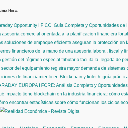
Saltar
tima Hora:
al
contenido
raday Opportunity I FICC: Guía Completa y Oportunidades de 
 asesoría comercial orientada a la planificación financiera fort
s soluciones de empaque eficiente aseguran la protección en la
erres financieros de la mano de una asesoría laboral, fiscal y f
 gestión del régimen especial tributario facilita la llegada de p
l sector del equipamiento registra mayor demanda de sistemas
ciones de financiamiento en Blockchain y fintech: guía práctic
ARADAY EUROPA I FCRE: Análisis Completo y Oportunidades 
é impacto tiene blockchain en la industria financiera: cómo es
mo encontrar estadísticas sobre cómo funcionan los ciclos econ