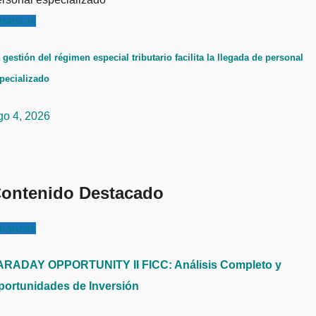
inanzas
 gestión del régimen especial tributario facilita la llegada de personal
pecializado
go 4, 2026
ontenido Destacado
inanzas
ARADAY OPPORTUNITY II FICC: Análisis Completo y
portunidades de Inversión