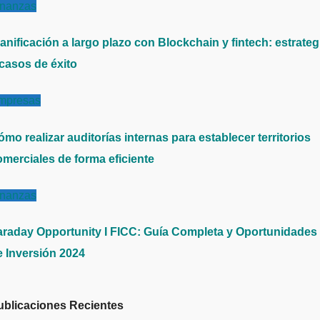
inanzas
anificación a largo plazo con Blockchain y fintech: estrateg
 casos de éxito
mpresas
mo realizar auditorías internas para establecer territorios
omerciales de forma eficiente
inanzas
araday Opportunity I FICC: Guía Completa y Oportunidades
e Inversión 2024
ublicaciones Recientes