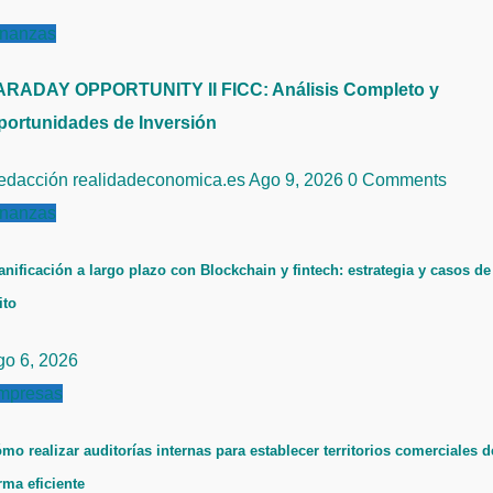
inanzas
ARADAY OPPORTUNITY II FICC: Análisis Completo y
portunidades de Inversión
edacción realidadeconomica.es
Ago 9, 2026
0 Comments
inanzas
anificación a largo plazo con Blockchain y fintech: estrategia y casos de
ito
go 6, 2026
mpresas
mo realizar auditorías internas para establecer territorios comerciales d
rma eficiente