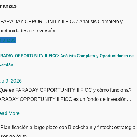
inanzas
inanzas
RADAY OPPORTUNITY II FICC: Análisis Completo y Oportunidades de
versión
go 9, 2026
Qué es FARADAY OPPORTUNITY II FICC y cómo funciona?
ARADAY OPPORTUNITY II FICC es un fondo de inversión…
ead More