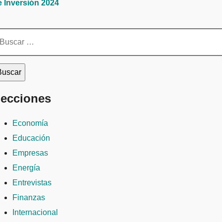
e Inversión 2024
scar:
ecciones
Economía
Educación
Empresas
Energía
Entrevistas
Finanzas
Internacional