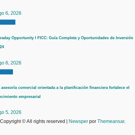
go 6, 2026
inanzas
raday Opportunity I FICC: Guía Completa y Oportunidades de Inversión
24
go 6, 2026
ticias
 asesoría comercial orientada a la planificación financiera fortalece el
ecimiento empresarial
go 5, 2026
Copyright © All rights reserved
|
Newsper
por
Themeansar
.