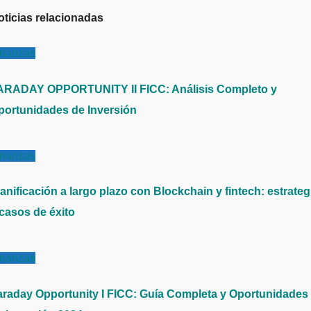
oticias relacionadas
inanzas
ARADAY OPPORTUNITY II FICC: Análisis Completo y
portunidades de Inversión
inanzas
anificación a largo plazo con Blockchain y fintech: estrateg
 casos de éxito
inanzas
araday Opportunity I FICC: Guía Completa y Oportunidades