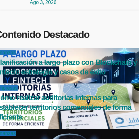
Ago 3, 2026
Contenido Destacado
inanzas
lanificación a largo plazo con Blockchain y
intech: estrategia y casos de éxito
mpresas
ómo realizar auditorías internas para
stablecer territorios comerciales de forma
ficiente
inanzas