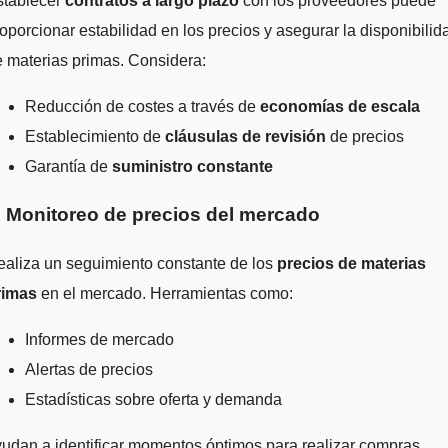
stablecer
contratos a largo plazo
con los proveedores puede
oporcionar estabilidad en los precios y asegurar la disponibilid
 materias primas. Considera:
Reducción de costes a través de
economías de escala
Establecimiento de
cláusulas de revisión
de precios
Garantía de
suministro constante
. Monitoreo de precios del mercado
aliza un seguimiento constante de los
precios de materias
rimas
en el mercado. Herramientas como:
Informes de mercado
Alertas de precios
Estadísticas sobre oferta y demanda
udan a identificar momentos óptimos para realizar compras.