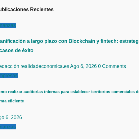
ublicaciones Recientes
inanzas
anificación a largo plazo con Blockchain y fintech: estrateg
 casos de éxito
edacción realidadeconomica.es
Ago 6, 2026
0 Comments
mpresas
mo realizar auditorías internas para establecer territorios comerciales d
rma eficiente
go 6, 2026
inanzas