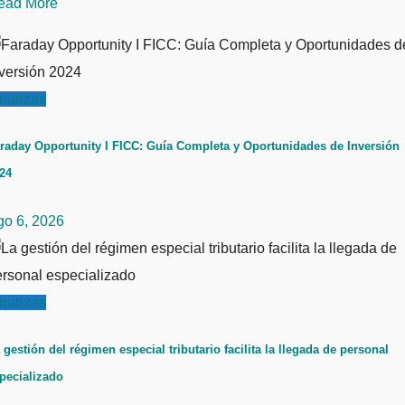
ead More
inanzas
raday Opportunity I FICC: Guía Completa y Oportunidades de Inversión
24
go 6, 2026
inanzas
 gestión del régimen especial tributario facilita la llegada de personal
pecializado