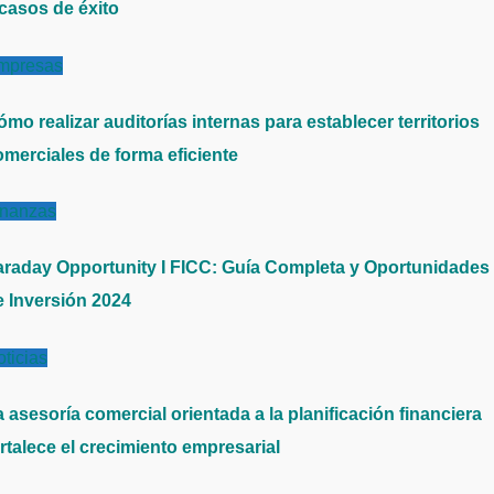
 casos de éxito
mpresas
mo realizar auditorías internas para establecer territorios
omerciales de forma eficiente
inanzas
araday Opportunity I FICC: Guía Completa y Oportunidades
e Inversión 2024
ticias
 asesoría comercial orientada a la planificación financiera
rtalece el crecimiento empresarial