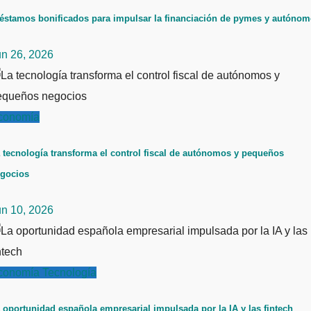
éstamos bonificados para impulsar la financiación de pymes y autóno
un 26, 2026
conomía
 tecnología transforma el control fiscal de autónomos y pequeños
gocios
un 10, 2026
conomía
Tecnología
 oportunidad española empresarial impulsada por la IA y las fintech