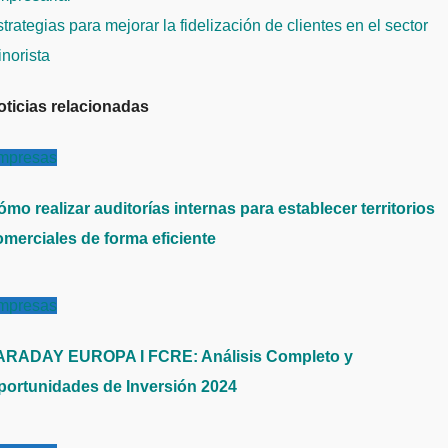
ntradas
trategias para mejorar la fidelización de clientes en el sector
inorista
oticias relacionadas
mpresas
mo realizar auditorías internas para establecer territorios
omerciales de forma eficiente
mpresas
ARADAY EUROPA I FCRE: Análisis Completo y
portunidades de Inversión 2024