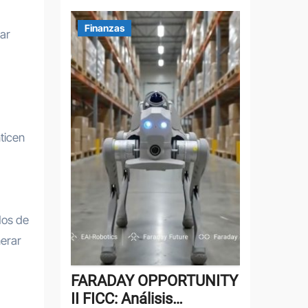
Finanzas
ear
nticen
dos de
nerar
FARADAY OPPORTUNITY
II FICC: Análisis