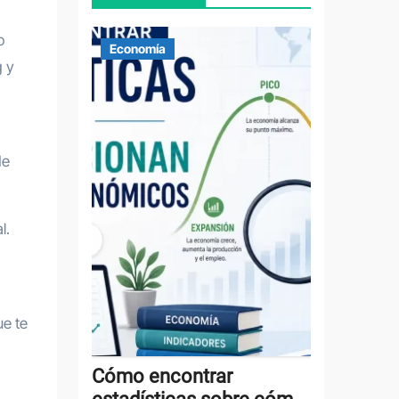
o
Economía
g y
de
l.
ue te
Cómo encontrar