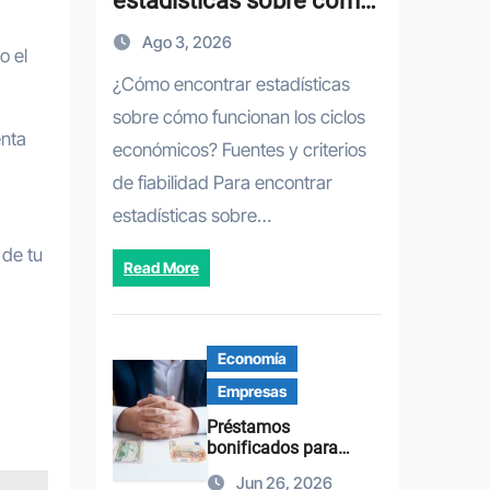
estadísticas sobre cómo
funcionan los ciclos
Ago 3, 2026
económicos: guía
o el
práctica y fuentes fiables
¿Cómo encontrar estadísticas
sobre cómo funcionan los ciclos
enta
económicos? Fuentes y criterios
de fiabilidad Para encontrar
estadísticas sobre…
 de tu
Read More
Economía
Empresas
Préstamos
bonificados para
impulsar la
Jun 26, 2026
financiación de