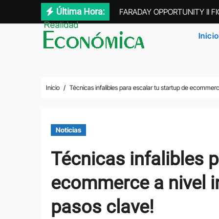
Saltar
Última Hora:
FARADAY OPPORTUNITY II FICC
al
contenido
Inicio
Inicio
Técnicas infalibles para escalar tu startup de ecommerce
Noticias
Técnicas infalibles p
ecommerce a nivel in
pasos clave!