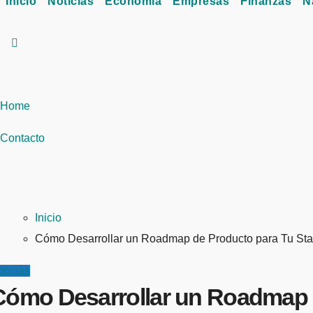
Inicio
Noticias
Economía
Empresas
Finanzas
N
Home
Contacto
Inicio
Cómo Desarrollar un Roadmap de Producto para Tu Star
ticias
Cómo Desarrollar un Roadmap d