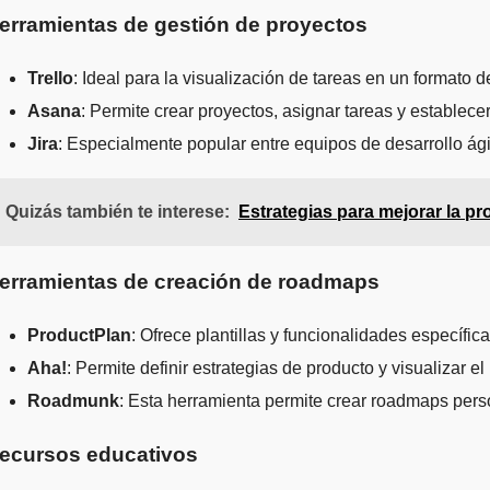
erramientas de gestión de proyectos
Trello
: Ideal para la visualización de tareas en un formato
Asana
: Permite crear proyectos, asignar tareas y establecer
Jira
: Especialmente popular entre equipos de desarrollo ágil
Quizás también te interese:
Estrategias para mejorar la p
erramientas de creación de roadmaps
ProductPlan
: Ofrece plantillas y funcionalidades específi
Aha!
: Permite definir estrategias de producto y visualizar e
Roadmunk
: Esta herramienta permite crear roadmaps perso
ecursos educativos