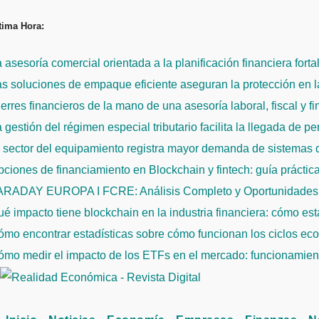
Saltar
tima Hora:
al
contenido
 asesoría comercial orientada a la planificación financiera fort
s soluciones de empaque eficiente aseguran la protección en la
erres financieros de la mano de una asesoría laboral, fiscal y f
 gestión del régimen especial tributario facilita la llegada de p
l sector del equipamiento registra mayor demanda de sistemas
ciones de financiamiento en Blockchain y fintech: guía práctic
ARADAY EUROPA I FCRE: Análisis Completo y Oportunidades 
é impacto tiene blockchain en la industria financiera: cómo es
mo encontrar estadísticas sobre cómo funcionan los ciclos econ
mo medir el impacto de los ETFs en el mercado: funcionamiento