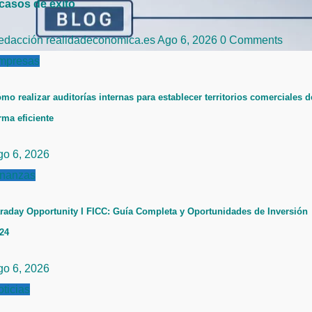
 casos de éxito
edacción realidadeconomica.es
Ago 6, 2026
0 Comments
mpresas
mo realizar auditorías internas para establecer territorios comerciales d
rma eficiente
go 6, 2026
inanzas
raday Opportunity I FICC: Guía Completa y Oportunidades de Inversión
24
go 6, 2026
ticias