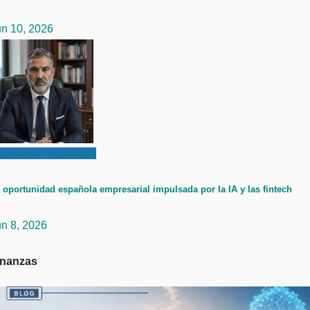
un 10, 2026
conomía
Tecnología
 oportunidad española empresarial impulsada por la IA y las fintech
un 8, 2026
inanzas