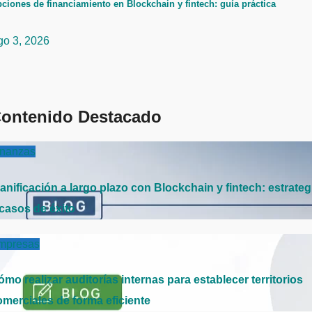
ciones de financiamiento en Blockchain y fintech: guía práctica
go 3, 2026
ontenido Destacado
inanzas
anificación a largo plazo con Blockchain y fintech: estrateg
 casos de éxito
mpresas
mo realizar auditorías internas para establecer territorios
omerciales de forma eficiente