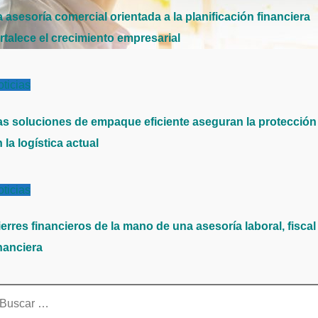
 asesoría comercial orientada a la planificación financiera
rtalece el crecimiento empresarial
ticias
as soluciones de empaque eficiente aseguran la protección
 la logística actual
ticias
erres financieros de la mano de una asesoría laboral, fiscal
nanciera
scar: