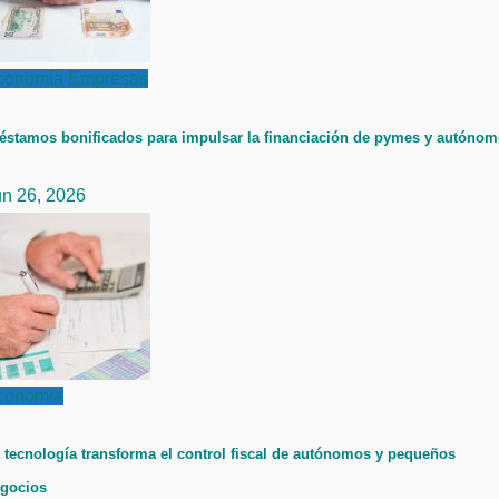
conomía
Empresas
éstamos bonificados para impulsar la financiación de pymes y autóno
un 26, 2026
conomía
 tecnología transforma el control fiscal de autónomos y pequeños
gocios