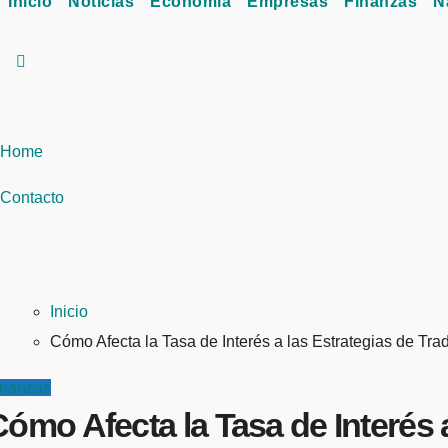
Inicio
Noticias
Economía
Empresas
Finanzas
N
Home
Contacto
Inicio
Cómo Afecta la Tasa de Interés a las Estrategias de Tra
inanzas
ómo Afecta la Tasa de Interés 