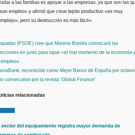
udar a las familias es apoyar a las empresas, ya que son las q
ean empleo» y afirmó que crear tejido productivo «es muy
mplejo», pero su destrucción es más fácil».
avegación
spadas (PSOE) cree que Moreno Bonilla convocará las
e
ecciones en junio para tapar «el mal momento de la economía 
ntradas
l empleo»
aixaBank, reconocido como Mejor Banco de España por octavo
o consecutivo por la revista ‘Global Finance’
oticias relacionadas
acional
l sector del equipamiento registra mayor demanda de
istemas de sombreado