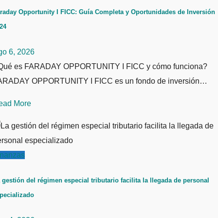
raday Opportunity I FICC: Guía Completa y Oportunidades de Inversión
24
go 6, 2026
Qué es FARADAY OPPORTUNITY I FICC y cómo funciona?
ARADAY OPPORTUNITY I FICC es un fondo de inversión…
ead More
inanzas
 gestión del régimen especial tributario facilita la llegada de personal
pecializado