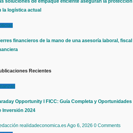
as soluciones de empaque eficiente aseguran la protección
 la logística actual
ticias
erres financieros de la mano de una asesoría laboral, fiscal
nanciera
ublicaciones Recientes
inanzas
araday Opportunity I FICC: Guía Completa y Oportunidades
e Inversión 2024
edacción realidadeconomica.es
Ago 6, 2026
0 Comments