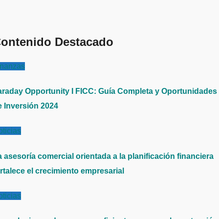
ontenido Destacado
inanzas
araday Opportunity I FICC: Guía Completa y Oportunidades
e Inversión 2024
ticias
 asesoría comercial orientada a la planificación financiera
rtalece el crecimiento empresarial
ticias