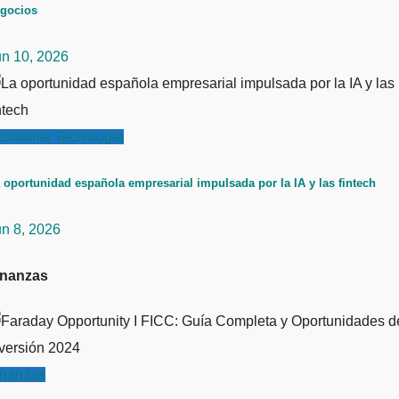
gocios
un 10, 2026
conomía
Tecnología
 oportunidad española empresarial impulsada por la IA y las fintech
un 8, 2026
inanzas
inanzas