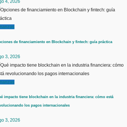
go 4, 2026
inanzas
ciones de financiamiento en Blockchain y fintech: guía práctica
go 3, 2026
inanzas
é impacto tiene blockchain en la industria financiera: cómo está
volucionando los pagos internacionales
go 3, 2026