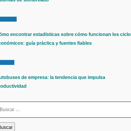
conomía
ómo encontrar estadísticas sobre cómo funcionan los cicl
conómicos: guía práctica y fuentes fiables
acional
utobuses de empresa: la tendencia que impulsa
roductividad
scar: