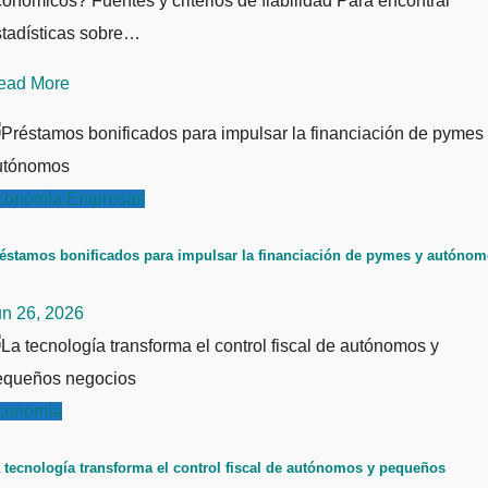
onómicos? Fuentes y criterios de fiabilidad Para encontrar
stadísticas sobre…
ead More
conomía
Empresas
éstamos bonificados para impulsar la financiación de pymes y autóno
un 26, 2026
conomía
 tecnología transforma el control fiscal de autónomos y pequeños