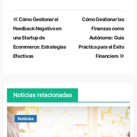
Navegación
Cómo Gestionar el
Cómo Gestionar las
de
Feedback Negativo en
Finanzas como
una Startup de
Autónomo: Guía
entradas
Ecommerce: Estrategias
Práctica para el Éxito
Efectivas
Financiero
Noticias relacionadas
Noticias