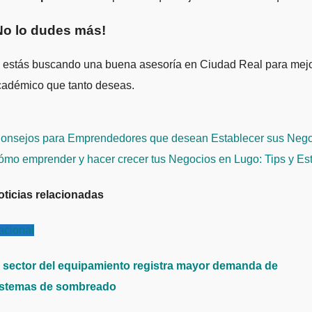
No lo dudes más!
 estás buscando una buena asesoría en Ciudad Real para mejor
cadémico que tanto deseas.
avegación
onsejos para Emprendedores que desean Establecer sus Nego
e
mo emprender y hacer crecer tus Negocios en Lugo: Tips y Es
ntradas
oticias relacionadas
acional
l sector del equipamiento registra mayor demanda de
istemas de sombreado