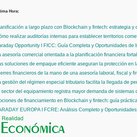
Saltar
tima Hora:
al
contenido
anificación a largo plazo con Blockchain y fintech: estrategia y
mo realizar auditorías internas para establecer territorios come
raday Opportunity I FICC: Guía Completa y Oportunidades de 
 asesoría comercial orientada a la planificación financiera fort
s soluciones de empaque eficiente aseguran la protección en la
erres financieros de la mano de una asesoría laboral, fiscal y f
 gestión del régimen especial tributario facilita la llegada de p
l sector del equipamiento registra mayor demanda de sistemas
ciones de financiamiento en Blockchain y fintech: guía práctic
ARADAY EUROPA I FCRE: Análisis Completo y Oportunidades 