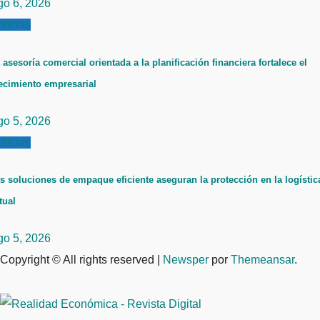
go 6, 2026
ticias
 asesoría comercial orientada a la planificación financiera fortalece el
ecimiento empresarial
go 5, 2026
ticias
s soluciones de empaque eficiente aseguran la protección en la logístic
tual
go 5, 2026
Copyright © All rights reserved
|
Newsper
por
Themeansar
.