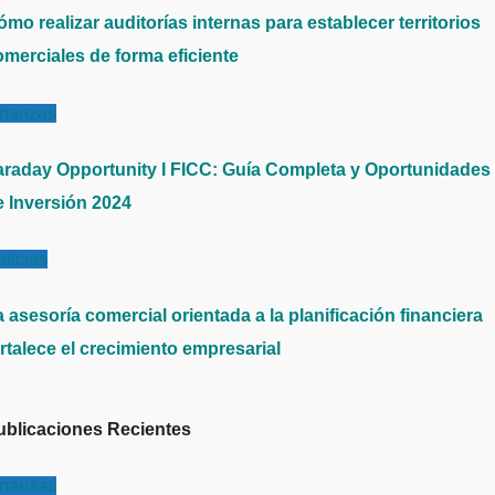
mo realizar auditorías internas para establecer territorios
omerciales de forma eficiente
inanzas
araday Opportunity I FICC: Guía Completa y Oportunidades
e Inversión 2024
ticias
 asesoría comercial orientada a la planificación financiera
rtalece el crecimiento empresarial
ublicaciones Recientes
inanzas