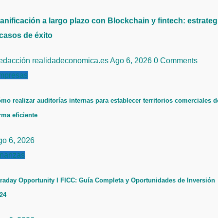
anificación a largo plazo con Blockchain y fintech: estrateg
 casos de éxito
edacción realidadeconomica.es
Ago 6, 2026
0 Comments
mpresas
mo realizar auditorías internas para establecer territorios comerciales d
rma eficiente
go 6, 2026
inanzas
raday Opportunity I FICC: Guía Completa y Oportunidades de Inversión
24