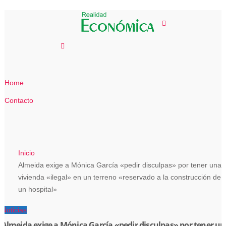
Saltar
al
contenido
Home
Contacto
Inicio
Almeida exige a Mónica García «pedir disculpas» por tener una
vivienda «ilegal» en un terreno «reservado a la construcción de
un hospital»
Noticias
Almeida exige a Mónica García «pedir disculpas» por tener un