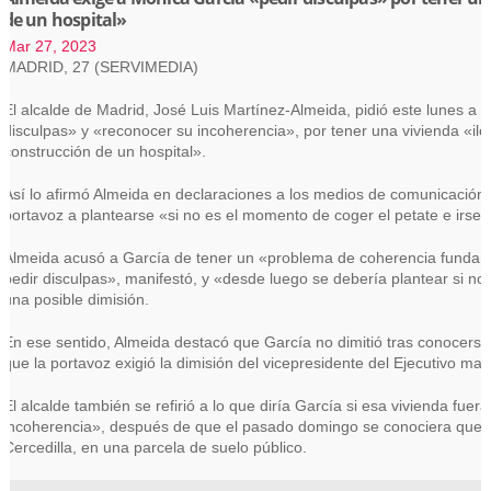
de un hospital»
Mar 27, 2023
MADRID, 27 (SERVIMEDIA)
El alcalde de Madrid, José Luis Martínez-Almeida, pidió este lunes a 
disculpas» y «reconocer su incoherencia», por tener una vivienda «ileg
construcción de un hospital».
Así lo afirmó Almeida en declaraciones a los medios de comunicación 
portavoz a plantearse «si no es el momento de coger el petate e irse 
Almeida acusó a García de tener un «problema de coherencia fundam
pedir disculpas», manifestó, y «desde luego se debería plantear si no 
una posible dimisión.
En ese sentido, Almeida destacó que García no dimitió tras conocerse
que la portavoz exigió la dimisión del vicepresidente del Ejecutivo ma
El alcalde también se refirió a lo que diría García si esa vivienda fue
incoherencia», después de que el pasado domingo se conociera que Món
Cercedilla, en una parcela de suelo público.