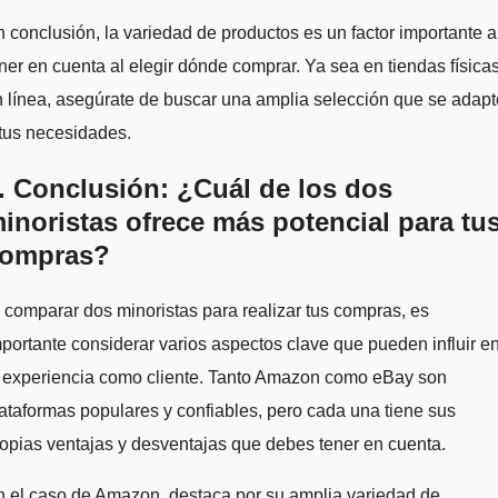
 conclusión, la variedad de productos es un factor importante a
ner en cuenta al elegir dónde comprar. Ya sea en tiendas física
 línea, asegúrate de buscar una amplia selección que se adapt
tus necesidades.
. Conclusión: ¿Cuál de los dos
inoristas ofrece más potencial para tu
ompras?
 comparar dos minoristas para realizar tus compras, es
portante considerar varios aspectos clave que pueden influir e
u experiencia como cliente. Tanto Amazon como eBay son
ataformas populares y confiables, pero cada una tiene sus
opias ventajas y desventajas que debes tener en cuenta.
 el caso de Amazon, destaca por su amplia variedad de