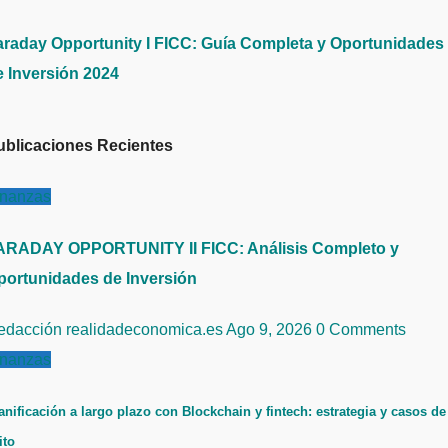
araday Opportunity I FICC: Guía Completa y Oportunidades
e Inversión 2024
ublicaciones Recientes
inanzas
ARADAY OPPORTUNITY II FICC: Análisis Completo y
portunidades de Inversión
edacción realidadeconomica.es
Ago 9, 2026
0 Comments
inanzas
anificación a largo plazo con Blockchain y fintech: estrategia y casos de
ito