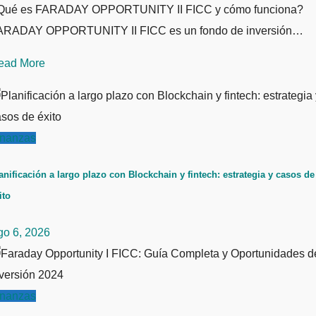
Qué es FARADAY OPPORTUNITY II FICC y cómo funciona?
ARADAY OPPORTUNITY II FICC es un fondo de inversión…
ead More
inanzas
anificación a largo plazo con Blockchain y fintech: estrategia y casos de
ito
go 6, 2026
inanzas