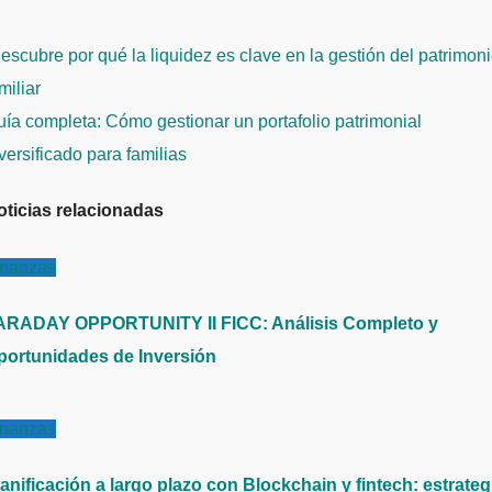
avegación
scubre por qué la liquidez es clave en la gestión del patrimon
e
miliar
ntradas
ía completa: Cómo gestionar un portafolio patrimonial
versificado para familias
oticias relacionadas
inanzas
ARADAY OPPORTUNITY II FICC: Análisis Completo y
portunidades de Inversión
inanzas
anificación a largo plazo con Blockchain y fintech: estrateg