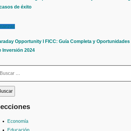
 casos de éxito
inanzas
araday Opportunity I FICC: Guía Completa y Oportunidades
e Inversión 2024
scar:
ecciones
Economía
Educación