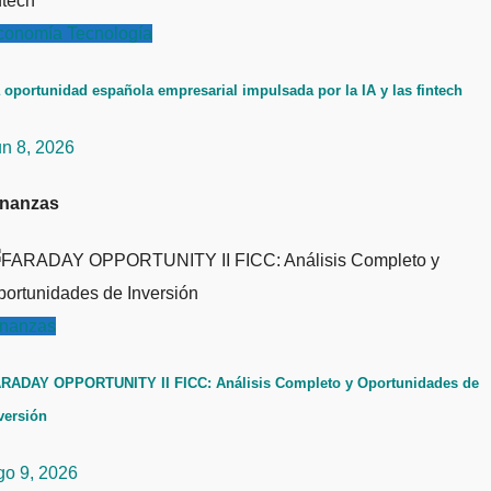
conomía
Tecnología
 oportunidad española empresarial impulsada por la IA y las fintech
un 8, 2026
inanzas
inanzas
RADAY OPPORTUNITY II FICC: Análisis Completo y Oportunidades de
versión
go 9, 2026