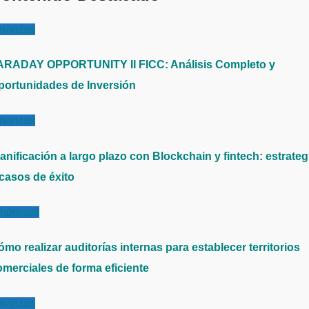
inanzas
ARADAY OPPORTUNITY II FICC: Análisis Completo y
portunidades de Inversión
inanzas
anificación a largo plazo con Blockchain y fintech: estrateg
 casos de éxito
mpresas
mo realizar auditorías internas para establecer territorios
omerciales de forma eficiente
inanzas