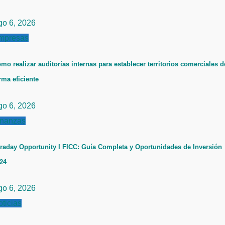
go 6, 2026
mpresas
mo realizar auditorías internas para establecer territorios comerciales d
rma eficiente
go 6, 2026
inanzas
raday Opportunity I FICC: Guía Completa y Oportunidades de Inversión
24
go 6, 2026
ticias