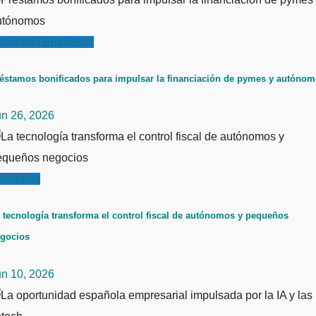
conomía
Empresas
éstamos bonificados para impulsar la financiación de pymes y autóno
un 26, 2026
conomía
 tecnología transforma el control fiscal de autónomos y pequeños
gocios
un 10, 2026